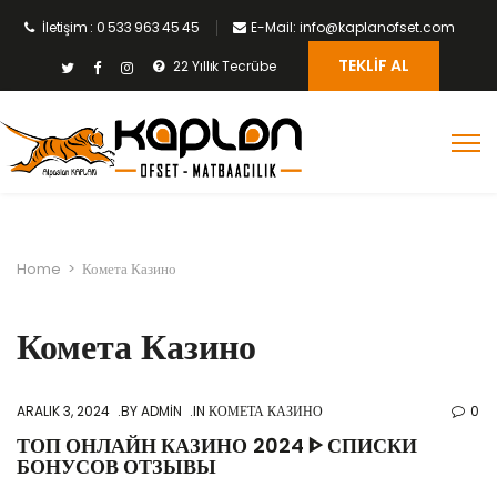
İletişim : 0 533 963 45 45
E-Mail: info@kaplanofset.com
TEKLIF AL
22 Yıllık Tecrübe
Home
>
Комета Казино
Комета Казино
ARALIK 3, 2024
BY
ADMIN
IN
КОМЕТА КАЗИНО
0
ТОП ОНЛАЙН КАЗИНО 2024 ᐈ СПИСКИ
БОНУСОВ ОТЗЫВЫ