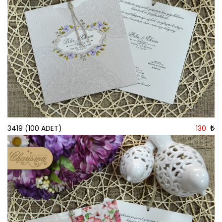
3419 (100 ADET)
130