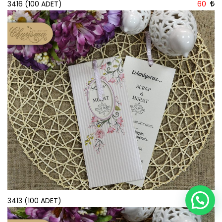
3416 (100 ADET)
60
Merhaba Size Nasıl Yardımcı Olalım
3413 (100 ADET)
130