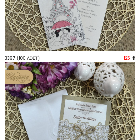
3397
(100 ADET)
125