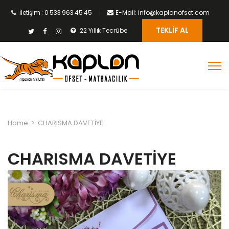
İletişim : 0 533 963 45 45
E-Mail: info@kaplanofset.com
TEKLIF AL
22 Yıllık Tecrübe
Home
>
CHARISMA DAVETİYE
CHARISMA DAVETİYE