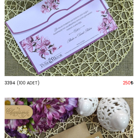
3394
(100 ADET)
250