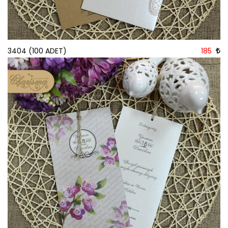
3404 (100 ADET)
185