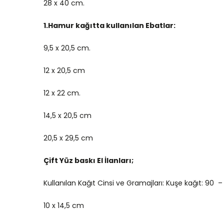
28 x 40 cm.
1.Hamur kağıtta kullanılan Ebatlar:
9,5 x 20,5 cm.
12 x 20,5 cm
12 x 22 cm.
14,5 x 20,5 cm
20,5 x 29,5 cm
Çift Yüz baskı El İlanları;
Kullanılan Kağıt Cinsi ve Gramajları: Kuşe kağıt: 90 – 
10 x 14,5 cm