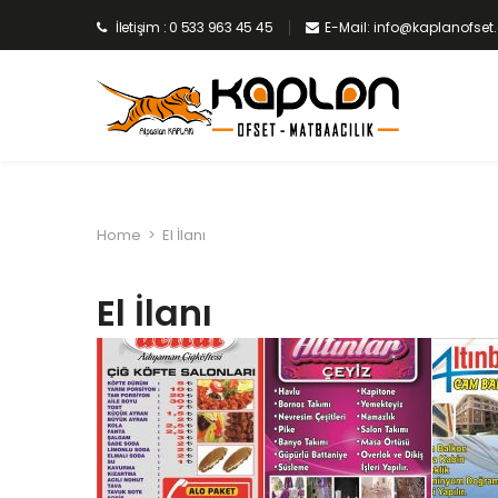
İletişim : 0 533 963 45 45
E-Mail: info@kaplanofse
Home
>
El İlanı
El İlanı