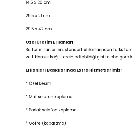
14,5 x 20 cm
29,5 x 21 cm
29,5 x 42 cm
Özel Üretim El İlanları;
Bu tür el ilanlarının, standart el ilanlarından farkı
ve 1. Hamur kağıt tercih edilebildiği gibi talebe göre
El İlanları Baskılarında Extra Hizmetlerimiz;
* Özel kesim
* Mat selefon kaplama
* Parlak selefon kaplama
* Gofre (kabartma)