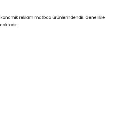
n ekonomik reklam matbaa ürünlerindendir. Genellikle
maktadır.