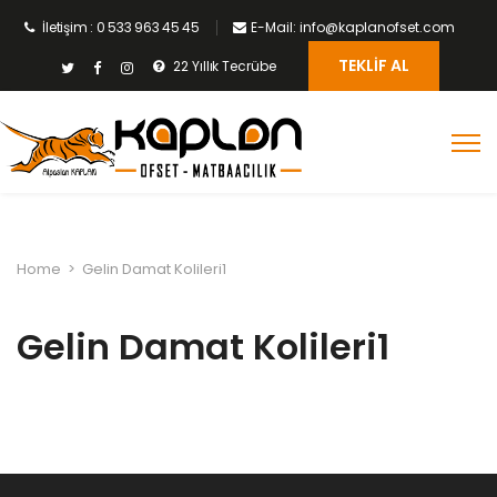
İletişim : 0 533 963 45 45
E-Mail: info@kaplanofset.com
TEKLIF AL
22 Yıllık Tecrübe
Home
>
Gelin Damat Kolileri1
Gelin Damat Kolileri1