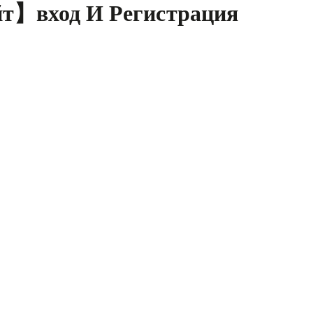
т】вход И Регистрация