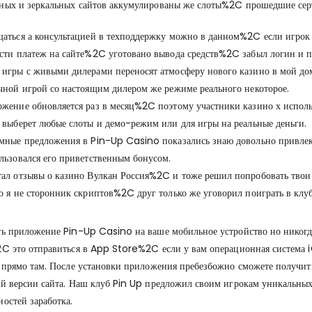
ных и зеркальных сайтов аккумулированы же слоты%2C прошедшие сер
аться а консультацией в техподдержку можно в данном%2C если игрок
сти платеж на сайте%2C уготовано вывода средств%2C забыл логин и п
игры с живыми дилерами переносят атмосферу нового казино в мой до
чной игрой со настоящим дилером же режиме реального некоторое.
жение обновляется раз в месяц%2C поэтому участники казино х исполь
 выберет любые слоты и демо-режим или для игры на реальные деньги.
мные предложения в Pin-Up Casino показались знаю довольно привле
льзовался его приветственным бонусом.
ал отзывы о казино Вулкан Россия%2C и тоже решил попробовать твои
о я не сторонник скриптов%2C друг только же уговорил поиграть в клуб
ь приложение Pin-Up Casino на ваше мобильное устройство но никогда
2C это отправиться в App Store%2C если у вам операционная система
с прямо там. После установки приложения пребезбожно сможете получи
й версии сайта. Наш клуб Pin Up предложил своим игрокам уникальных
остей заработка.