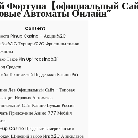
й Фортуна【официальный Сай
овые Автоматы Онлайн”
Content
вости Pinup Casino – Акции%2C
шбэк%2C Турниры%2C Фриспины только
екпоты
ько Такое Pin Up” “casino%3F
од Средств
ужба Технической Поддержки Казино Pin
зино Лев Официальный Сайт – Топовая
ллекция Игровых Автоматов
ициальный Сайт Казино Вулкан Россия
ачать Приложение Азино 777 Мобайл
оты
n-up Casino Предлагает американским
рокам Широкий выбор Игр%2C А эксклавов