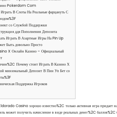
зино Pokerdom Com
 Играть В Слоты На Реальные фарцануть С
водом%3F
ннект со Службой Поддержки
струкция ддя Пополнения Депозита
ать Играть В Азартные Игры На Pin Up
жет Быть довольно Просто
sino X Онлайн Казино – Официальный
йт
ичин%2C Почему стоит Играть В Казино Х
кой минимальный Депозит В Пин Уп Бет со
рты%3F
ническая Поддержка Игроков
Eldorado Casino хорошо известно%2C только активная игра придает на
ель может получить начисление в виде реальных денег%2C баллов%2C б