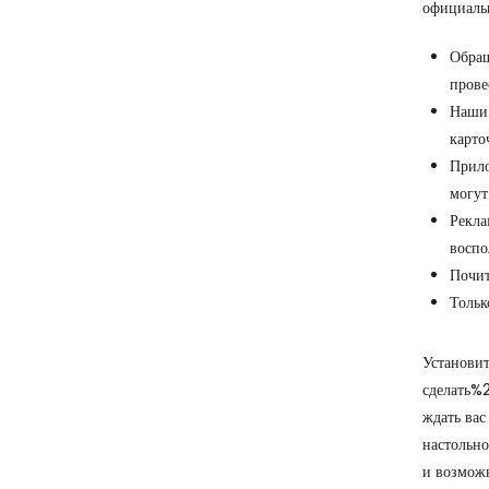
официаль
Обращ
прове
Наши 
карто
Прило
могут
Рекла
воспо
Почит
Тольк
Установит
сделать%
ждать ва
настольно
и возможн