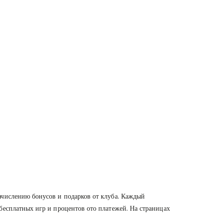
числению бонусов и подарков от клуба. Каждый
есплатных игр и процентов ото платежей. На страницах