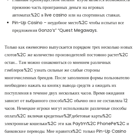
прежнюю часть проигранных деньги на игровых
автоматах%2C в live casino или на спортивных ставках.
Pin-Up Casino – неудобное место%2C чтобы испытал все
предложения Gonzo’s” “Quest Megaways.
Только как ежемесячно выпускается порядком трех несколько новых
слотов%2C же количество производителей постоянно растет%2C
остан… Там можно ознакомиться со мнением различных
гэмблеров%2C узнать сильные же слабые стороны
многочисленных брендов. После заполнения формы пользователю
необходимо нажать на кнопку вывода средств а ожидать их
поступления в течение двух нескольких часов. Время ожидания
зависит от выбранного способа%2C обычно оно не составляла 12
часов. Немецкие игроки могут использовали различные способы
оплата%2C включая кредитные%2Fдебетовые карты%2C
электронные кошельки%2C эти как Paytm%2C PhonePe%2C и
банковские переводы. Мне нравится%2C только Pin-Up Casino