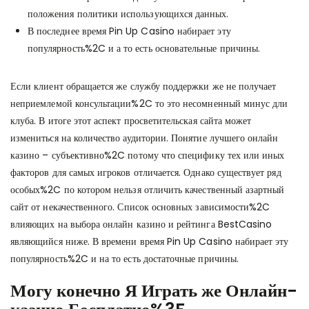
положения политики использующихся данных.
В последнее время Pin Up Casino набирает эту
популярность%2C и а то есть основательные причины.
Если клиент обращается же службу поддержки же не получает
неприемлемой консультации%2C то это несомненный минус дли
клуба. В итоге этот аспект просветительская сайта может
измениться на количество аудитории. Понятие лучшего онлайн
казино – субъективно%2C потому что специфику тех или иных
факторов для самых игроков отличается. Однако существует ряд
особых%2C по котором нельзя отличить качественный азартный
сайт от некачественного. Список основных зависимости%2C
влияющих на выбора онлайн казино и рейтинга BestCasino
являющийся ниже. В времени время Pin Up Casino набирает эту
популярность%2C и на то есть достаточные причины.
Могу конечно Я Играть же Онлайн-