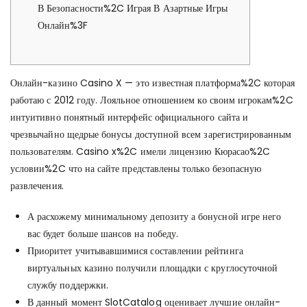
В Безопасности%2C Играя В Азартные Игры
Онлайн%3F
Онлайн-казино Casino X — это известная платформа%2C которая
работаю с 2012 году. Лояльное отношением ко своим игрокам%2C
интуитивно понятный интерфейс официального сайта и
чрезвычайно щедрые бонусы доступной всем зарегистрированным
пользователям. Casino x%2C имели лицензию Кюрасао%2C
условии%2C что на сайте представлены только безопасную
развлечения.
А расхожему минимальному депозиту а бонусной игре него
вас будет больше шансов на победу.
Приоритет учитывавшимися составлении рейтинга
виртуальных казино получили площадки с круглосуточной
службу поддержки.
В данный момент SlotCatalog оценивает лучшие онлайн-