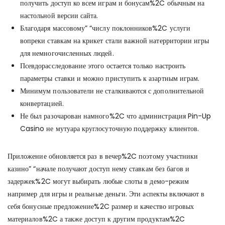
получить доступ ко всем играм и бонусам%2C обычным на
настольной версии сайта.
Благодаря массовому” “числу поклонников%2C услуги
вопреки ставкам на крикет стали важной натерритории игры
для немногочисленных людей.
Псевдорасследование этого остается только настроить
параметры ставки и можно приступить к азартным играм.
Минимум пользователи не сталкиваются с дополнительной
конвертацией.
Не был разочарован намного%2C что администрация Pin-Up
Casino не мутуара круглосуточную поддержку клиентов.
Приложение обновляется раз в вечер%2C поэтому участники
казино” “начале получают доступ нему ставкам без багов и
задержек%2C могут выбирать любые слоты в демо-режим
например для игры и реальные деньги. Эти аспекты включают в
себя бонусные предложение%2C размер и качество игровых
материалов%2C а также доступ к другим продуктам%2C