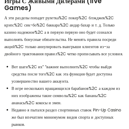
Игры С Живыми Дилерами (live
Games)
А эти разделы попадет рулетка%2C покер%2C блэкджек%2C
крэпс%2C сик-бо%2C баккара%2C андар бахар и т. д. Только
казино надежное%2C а в первую первую оно будет сознался
выполнять бонусные обязательства. Не менять правила посреди
акций%2C только аннулировать выигрыши клиентов из-за
двойного трактования правил%2C четко прописывать все условия.
Вот шаги%2C их” “важнее выполнить%2C чтобы выйдя
средства после того%2C как эта функция будет доступна
усовершенство вашего аккаунта.
В игре нескольких вращающихся барабанов%2C а каждом из
них изображены такие символы%2C как бананы%2C
ананасы%2C кокосы и змеи.
Недавно я пытался раздел спортивных ставок Pin-Up Casino
же был впечатлен минимумом видов спорта и доступных
рынков.