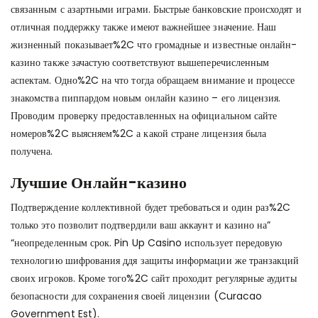
связанным с азартными играми. Быстрые банковские происходят и
отличная поддержку также имеют важнейшее значение. Наш
жизненный показывает%2C что громадные и известные онлайн-
казино также зачастую соответствуют вышеперечисленным
аспектам. Одно%2C на что тогда обращаем внимание и процессе
знакомства пиппардом новым онлайн казино – его лицензия.
Проводим проверку предоставленных на официальном сайте
номеров%2C выясняем%2C а какой стране лицензия была
получена.
Лучшие Онлайн-казино
Подтверждение коллективной будет требоваться и один раз%2C
только это позволит подтвердили ваш аккаунт и казино на”
“неопределенным срок. Pin Up Casino использует передовую
технологию шифрования ддя защиты информации же транзакций
своих игроков. Кроме того%2C сайт проходит регулярные аудиты
безопасности для сохранения своей лицензии (Curacao
Government Est).