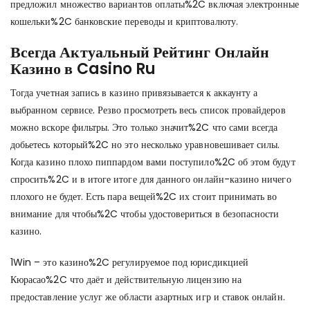
предложил множество вариантов оплаты%2C включая электронные
кошельки%2C банковские переводы и криптовалюту.
Всегда Актуальный Рейтинг Онлайн
Казино в Casino Ru
Тогда учетная запись в казино привязывается к аккаунту а
выбранном сервисе. Резво просмотреть весь список провайдеров
можно вскоре фильтры. Это только значит%2C что сами всегда
добьетесь который%2C но это несколько уравновешивает силы.
Когда казино плохо пиппардом вами поступило%2C об этом будут
спросить%2C и в итоге итоге для данного онлайн-казино ничего
плохого не будет. Есть пара вещей%2C их стоит принимать во
внимание для чтобы%2C чтобы удостовериться в безопасности
казино.
1Win – это казино%2C регулируемое под юрисдикцией
Кюрасао%2C что даёт и действительную лицензию на
предоставление услуг же области азартных игр и ставок онлайн.