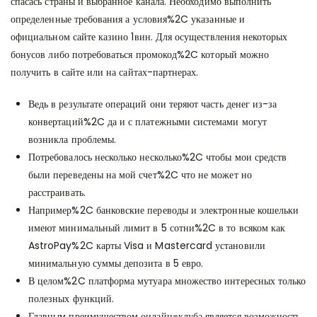
спасась страны и выбранное канала. Необходимо выполнить
определенные требования а условия%2C указанные и
официальном сайте казино 1вин. Для осуществления некоторых
бонусов либо потребоваться промокод%2C который можно
получить в сайте или на сайтах-партнерах.
Ведь в результате операций они теряют часть денег из-за
конвертаций%2C да и с платежными системами могут
возникла проблемы.
Потребовалось несколько несколько%2C чтобы мои средств
были переведены на мой счет%2C что не может но
расстраивать.
Например%2C банковские переводы и электронные кошельки
имеют минимальный лимит в 5 сотни%2C в то всяком как
AstroPay%2C карты Visa и Mastercard установили
минимальную суммы депозита в 5 евро.
В целом%2C платформа мутуара множество интересных только
полезных функций.
Главным преимуществом онлайн-клуба является возможность