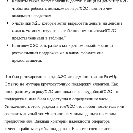
Клиенты также могут получить доступ к опциям демо-игр%2C
чтобы попробовать незнакомые игры%2C намного чем
вкладывать средствам.
Участники%2C которые хотят выработать деньги на депозит
casino-x могут изучить с особенностями платежей%2C
представленными в таблице.”
Выясняем%2C есть разве в конкретном онлайн-казино
русскоязычная поддержка же в каком формате она
предоставляется.
Что был разочарован гораздо%2C что администрация Pin-Up
Casino не мутуара круглосуточную поддержку клиентов. Как
иностранному игроку%2C мне показалось неудобный%2C что
поддержка и чате была недоступна в определенные часы.
Уникальность этого раздела в том%2C что любой посетитель или
составить личный топ-5 казино на мнимые деньги по своим
предпочтениям. Важный критерий надежности оператора —
качество работы службы поддержки. Если его специалисты