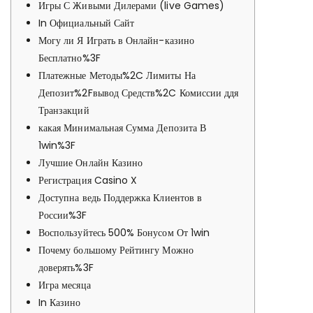
Игры С Живыми Дилерами (live Games)
In Официальный Сайт
Могу ли Я Играть в Онлайн-казино
Бесплатно%3F
Платежные Методы%2C Лимиты На
Депозит%2Fвывод Средств%2C Комиссии ддя
Транзакций
какая Минимальная Сумма Депозита В
1win%3F
Лучшие Онлайн Казино
Регистрация Casino X
Доступна ведь Поддержка Клиентов в
России%3F
Воспользуйтесь 500% Бонусом От 1win
Почему большому Рейтингу Можно
доверять%3F
Игра месяца
In Казино