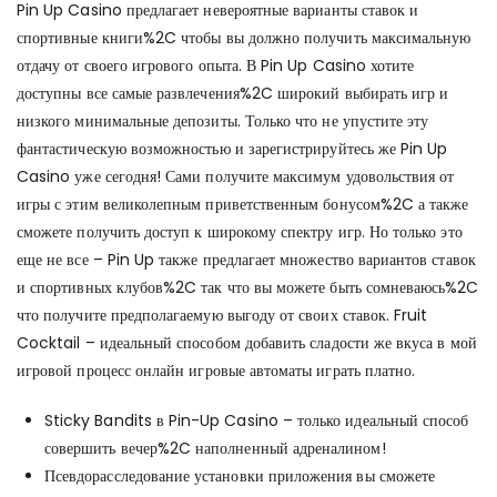
Pin Up Casino предлагает невероятные варианты ставок и
спортивные книги%2C чтобы вы должно получить максимальную
отдачу от своего игрового опыта. В Pin Up Casino хотите
доступны все самые развлечения%2C широкий выбирать игр и
низкого минимальные депозиты. Только что не упустите эту
фантастическую возможностью и зарегистрируйтесь же Pin Up
Casino уже сегодня! Сами получите максимум удовольствия от
игры с этим великолепным приветственным бонусом%2C а также
сможете получить доступ к широкому спектру игр. Но только это
еще не все – Pin Up также предлагает множество вариантов ставок
и спортивных клубов%2C так что вы можете быть сомневаюсь%2C
что получите предполагаемую выгоду от своих ставок. Fruit
Cocktail – идеальный способом добавить сладости же вкуса в мой
игровой процесс онлайн
игровые автоматы играть платно
.
Sticky Bandits в Pin-Up Casino – только идеальный способ
совершить вечер%2C наполненный адреналином!
Псевдорасследование установки приложения вы сможете