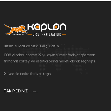
Bizimle Markanıza Güç Katın
1998 yılından itibaren 22 yılı aşkın süredir faaliyet gösteren
firmamız kaliteyi ve estetiği birinci hedefi olarak seçmiştir.
Google Harita İle Bize Ulaşın
TAKİP EDİNİZ…