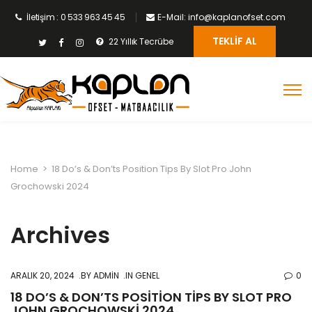
İletişim : 0 533 963 45 45
E-Mail: info@kaplanofset.com
TEKLIF AL
22 Yıllık Tecrübe
Home
>
18 Do’s & Don’ts Position Tips By Slot Pro John
Grochowski 2024
Archives
ARALIK 20, 2024
BY
ADMIN
IN GENEL
0
18 DO’S & DON’TS POSITION TIPS BY SLOT PRO
JOHN GROCHOWSKI 2024