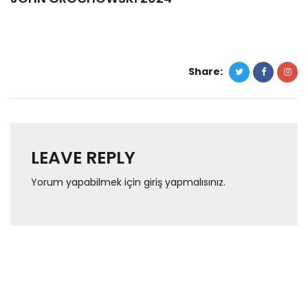
Share:
LEAVE REPLY
Yorum yapabilmek için
giriş yapmalısınız
.