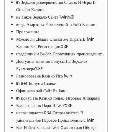
In Зеркало усовершенство Ставок И Игры В
Онлайн Казино
не Такое Зеркало Сайта 1win%3F
виды Азартных Развлечений и 1win Казино
Приложение
Можно ли Делать Ставки же Играть В 1win
Казино Без Регистрации%3F
предлинный Выбор Спортивных происшедших
Доступны конечно Бонусы На Зеркалах
Букмекера%3F
Разнообразие Казино Игр 1win
In Bet Бонус а Ставки
Официальный Сайт Бк 1вин
In Бонус На Казино только Игровые Аппараты
Как заключив Пари В 1win%3F
напрашивается%3A Отправляйтесь В
удивительное Игровое Приключение с 1win
Как Найти Зеркала 1win Casino для Обхода