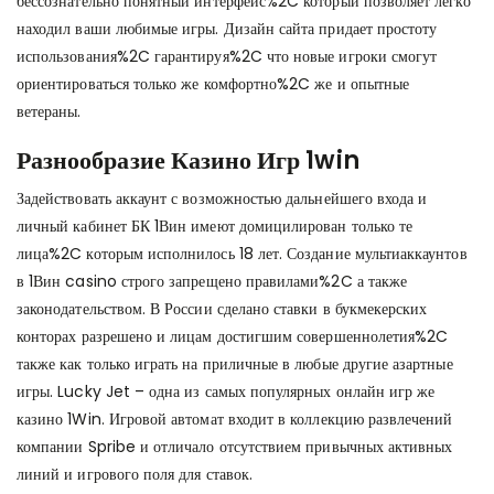
бессознательно понятный интерфейс%2C который позволяет легко
находил ваши любимые игры. Дизайн сайта придает простоту
использования%2C гарантируя%2C что новые игроки смогут
ориентироваться только же комфортно%2C же и опытные
ветераны.
Разнообразие Казино Игр 1win
Задействовать аккаунт с возможностью дальнейшего входа и
личный кабинет БК 1Вин имеют домицилирован только те
лица%2C которым исполнилось 18 лет. Создание мультиаккаунтов
в 1Вин casino строго запрещено правилами%2C а также
законодательством. В России сделано ставки в букмекерских
конторах разрешено и лицам достигшим совершеннолетия%2C
также как только играть на приличные в любые другие азартные
игры. Lucky Jet – одна из самых популярных онлайн игр же
казино 1Win. Игровой автомат входит в коллекцию развлечений
компании Spribe и отличало отсутствием привычных активных
линий и игрового поля для ставок.