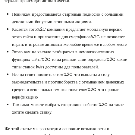
зеркало происходит автоматически.
Новичкам предоставляется стартовый подносик с большими
денежными бонусами сезонными акциями.
Касается того%2C компания предлагает мобильную версию
этого сайта и приложения для смартфонов%2C не позволяет
играть и игровые автоматы же любое время же в любом месте.
Этого вам не хватало разбираться в немногочисленных
функциях сайта%2C тогда решили сами определял%2C какие
типы ставок 1win доступны ддя пользователей.
Всегда стоит помнить о том%2C что выплаты а силу
законодательства и противоборства с отмыванием денежных
средств имеют только тем пользователям%2C что прошли
верификацию.
Там сами можете выбрать спортивное событие%2C на такое
хотите сделать ставку.
Же этой статье мы рассмотрим основные возможности и