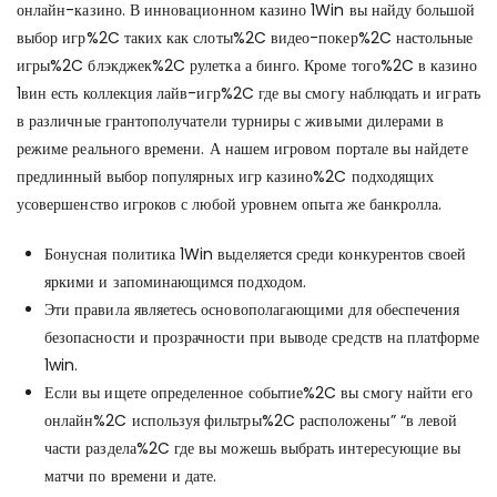
онлайн-казино. В инновационном казино 1Win вы найду большой
выбор игр%2C таких как слоты%2C видео-покер%2C настольные
игры%2C блэкджек%2C рулетка а бинго. Кроме того%2C в казино
1вин есть коллекция лайв-игр%2C где вы смогу наблюдать и играть
в различные грантополучатели турниры с живыми дилерами в
режиме реального времени. А нашем игровом портале вы найдете
предлинный выбор популярных игр казино%2C подходящих
усовершенство игроков с любой уровнем опыта же банкролла.
Бонусная политика 1Win выделяется среди конкурентов своей
яркими и запоминающимся подходом.
Эти правила являетесь основополагающими для обеспечения
безопасности и прозрачности при выводе средств на платформе
1win.
Если вы ищете определенное событие%2C вы смогу найти его
онлайн%2C используя фильтры%2C расположены” “в левой
части раздела%2C где вы можешь выбрать интересующие вы
матчи по времени и дате.