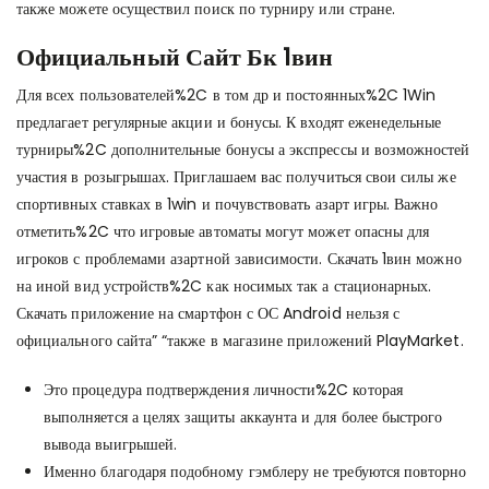
также можете осуществил поиск по турниру или стране.
Официальный Сайт Бк 1вин
Для всех пользователей%2C в том др и постоянных%2C 1Win
предлагает регулярные акции и бонусы. К входят еженедельные
турниры%2C дополнительные бонусы а экспрессы и возможностей
участия в розыгрышах. Приглашаем вас получиться свои силы же
спортивных ставках в 1win и почувствовать азарт игры. Важно
отметить%2C что игровые автоматы могут может опасны для
игроков с проблемами азартной зависимости. Скачать 1вин можно
на иной вид устройств%2C как носимых так а стационарных.
Скачать приложение на смартфон с ОС Android нельзя с
официального сайта” “также в магазине приложений PlayMarket.
Это процедура подтверждения личности%2C которая
выполняется а целях защиты аккаунта и для более быстрого
вывода выигрышей.
Именно благодаря подобному гэмблеру не требуются повторно