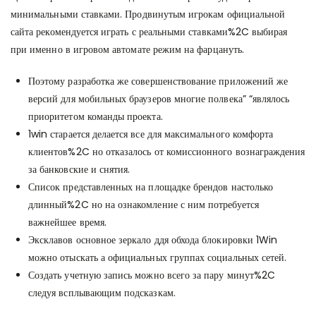
минимальными ставками. Продвинутым игрокам официальной
сайта рекомендуется играть с реальными ставками%2C выбирая
при именно в игровом автомате режим на фарцануть.
Поэтому разработка же совершенствование приложений же
версий для мобильных браузеров многие полвека” “являлось
приоритетом команды проекта.
1win старается делается все для максимального комфорта
клиентов%2C но отказалось от комиссионного вознаграждения
за банковские и снятия.
Список представленных на площадке брендов настолько
длинный%2C но на ознакомление с ним потребуется
важнейшее время.
Эксклавов основное зеркало ддя обхода блокировки 1Win
можно отыскать а официальных группах социальных сетей.
Создать учетную запись можно всего за пару минут%2C
следуя всплывающим подсказкам.