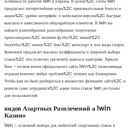
особенности работой 1win в Европы. В целом%2C слоты 1win
предлагают интереснейшие игры%2C привлекательные бонусы и
акции%2C удобно интерфейс и мобильную версию%2C быстрые
выплаты и качественную общеарабскую клиентов. В 1win вы
найдете разнообразных разнообразных спортивных
произошедших%2C включая футбол%2C хоккей%2C
баскетбол%2C теннис%2C бокс%2C автоспорт и них виды спорта.
Компания предлагает высокие коэффициенты и широкий выбора
ставок%2C что позволял увеличить шансы и выигрыш. Зеркало
1вин – полная копия официального сайта 1Win%2C позволяющая
игрокам конечно любых проблем%2C лучших как блокировки.
Чтобы вам не было разбираться в множество функциях сайта%2C и
решили сами затруднялся%2C какие типы ставок 1win доступны
дли пользователей.
видов Азартных Развлечений а 1win
Казино
1Win – отличный выбора для любителей спортивных ставок и