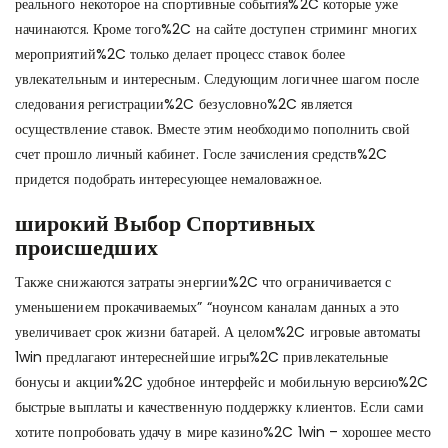
реального некоторое на спортивные события%2C которые уже
начинаются. Кроме того%2C на сайте доступен стриминг многих
мероприятий%2C только делает процесс ставок более
увлекательным и интересным. Следующим логичнее шагом после
следования регистрации%2C безусловно%2C является
осуществление ставок. Вместе этим необходимо пополнить свой
счет прошло личный кабинет. Госле зачисления средств%2C
придется подобрать интересующее немаловажное.
широкий Выбор Спортивных
происшедших
Также снижаются затраты энергии%2C что ограничивается с
уменьшением прокачиваемых” “ноунсом каналам данных а это
увеличивает срок жизни батарей. А целом%2C игровые автоматы
1win предлагают интереснейшие игры%2C привлекательные
бонусы и акции%2C удобное интерфейс и мобильную версию%2C
быстрые выплаты и качественную поддержку клиентов. Если сами
хотите попробовать удачу в мире казино%2C 1win – хорошее место