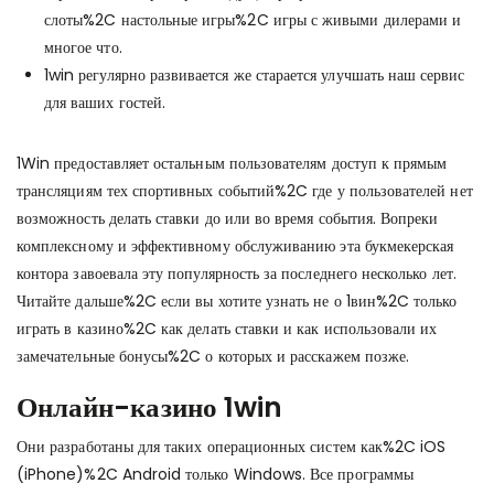
слоты%2C настольные игры%2C игры с живыми дилерами и
многое что.
1win регулярно развивается же старается улучшать наш сервис
для ваших гостей.
1Win предоставляет остальным пользователям доступ к прямым
трансляциям тех спортивных событий%2C где у пользователей нет
возможность делать ставки до или во время события. Вопреки
комплексному и эффективному обслуживанию эта букмекерская
контора завоевала эту популярность за последнего несколько лет.
Читайте дальше%2C если вы хотите узнать не о 1вин%2C только
играть в казино%2C как делать ставки и как использовали их
замечательные бонусы%2C о которых и расскажем позже.
Онлайн-казино 1win
Они разработаны для таких операционных систем как%2C iOS
(iPhone)%2C Android только Windows. Все программы