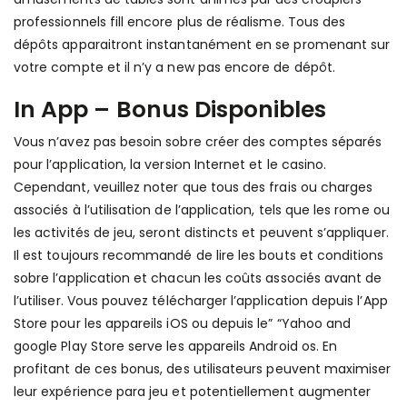
professionnels fill encore plus de réalisme. Tous des
dépôts apparaitront instantanément en se promenant sur
votre compte et il n’y a new pas encore de dépôt.
In App – Bonus Disponibles
Vous n’avez pas besoin sobre créer des comptes séparés
pour l’application, la version Internet et le casino.
Cependant, veuillez noter que tous des frais ou charges
associés à l’utilisation de l’application, tels que les rome ou
les activités de jeu, seront distincts et peuvent s’appliquer.
Il est toujours recommandé de lire les bouts et conditions
sobre l’application et chacun les coûts associés avant de
l’utiliser. Vous pouvez télécharger l’application depuis l’App
Store pour les appareils iOS ou depuis le” “Yahoo and
google Play Store serve les appareils Android os. En
profitant de ces bonus, des utilisateurs peuvent maximiser
leur expérience para jeu et potentiellement augmenter