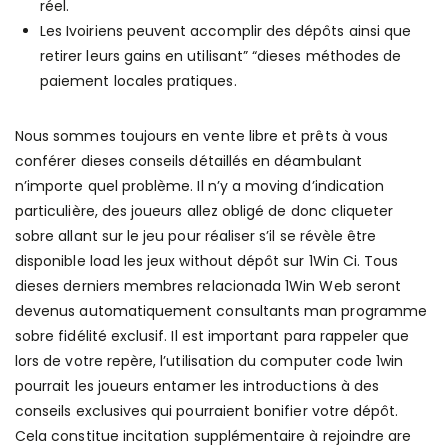
réel.
Les Ivoiriens peuvent accomplir des dépôts ainsi que
retirer leurs gains en utilisant” “dieses méthodes de
paiement locales pratiques.
Nous sommes toujours en vente libre et prêts à vous
conférer dieses conseils détaillés en déambulant
n’importe quel problème. Il n’y a moving d’indication
particulière, des joueurs allez obligé de donc cliqueter
sobre allant sur le jeu pour réaliser s’il se révèle être
disponible load les jeux without dépôt sur 1Win Ci. Tous
dieses derniers membres relacionada 1Win Web seront
devenus automatiquement consultants man programme
sobre fidélité exclusif. Il est important para rappeler que
lors de votre repère, l’utilisation du computer code 1win
pourrait les joueurs entamer les introductions à des
conseils exclusives qui pourraient bonifier votre dépôt.
Cela constitue incitation supplémentaire à rejoindre are