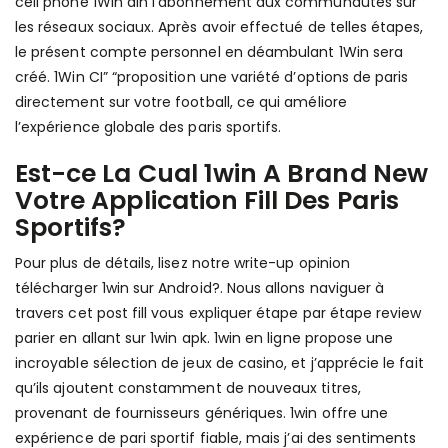
cell phone 1Win ain l’abonnement aux communautés sur
les réseaux sociaux. Après avoir effectué de telles étapes,
le présent compte personnel en déambulant 1Win sera
créé. 1Win CI” “proposition une variété d’options de paris
directement sur votre football, ce qui améliore
l’expérience globale des paris sportifs.
Est-ce La Cual 1win A Brand New
Votre Application Fill Des Paris
Sportifs?
Pour plus de détails, lisez notre write-up opinion
télécharger 1win sur Android?. Nous allons naviguer à
travers cet post fill vous expliquer étape par étape review
parier en allant sur 1win apk. 1win en ligne propose une
incroyable sélection de jeux de casino, et j’apprécie le fait
qu’ils ajoutent constamment de nouveaux titres,
provenant de fournisseurs génériques. 1win offre une
expérience de pari sportif fiable, mais j’ai des sentiments