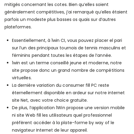
mitigés concernant les cotes. Bien qu’elles soient
généralement compétitives, j’ai remarqué qu’elles étaient
parfois un modeste plus basses os quais sur d’autres
plateformes.
Essentiellement, à 1win CI, vous pouvez placer el pari
sur l’un des principaux tournois de tennis masculins et
féminins pendant toutes les étapes de l’année.
1win est un terme conseillé jeune et moderne, notre
site propose donc un grand nombre de compétitions
virtuelles.
La dernière variation du consumer fill PC reste
éternellement disponible en ardeur sur notre internet
site Net, avec votre choice gratuite.
De plus, l’application 1Win propose une version mobile
ni site Web fill les utilisateurs quel professionnel
préfèrent accéder à la plate-forme by way of le
navigateur Internet de leur appareil.