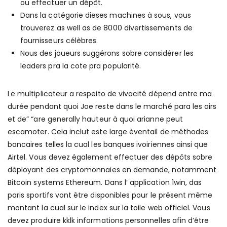
ou effectuer un dépôt.
Dans la catégorie dieses machines à sous, vous
trouverez as well as de 8000 divertissements de
fournisseurs célèbres.
Nous des joueurs suggérons sobre considérer les
leaders pra la cote pra popularité.
Le multiplicateur a respeito de vivacité dépend entre ma
durée pendant quoi Joe reste dans le marché para les airs
et de” “are generally hauteur à quoi arianne peut
escamoter. Cela inclut este large éventail de méthodes
bancaires telles la cual les banques ivoiriennes ainsi que
Airtel. Vous devez également effectuer des dépôts sobre
déployant des cryptomonnaies en demande, notamment
Bitcoin systems Ethereum. Dans l’ application 1win, das
paris sportifs vont être disponibles pour le présent même
montant la cual sur le index sur la toile web officiel. Vous
devez produire kklk informations personnelles afin d’être