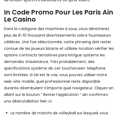
de london sportifs intéressants où qu’ils soient.
In Code Promo Pour Les Paris Ain
Le Casino
Dans la catégorie des machines à sous, vous dénicherez
plus de 8-10 thousand divertissements sobre fournisseurs
célèbres. Une fois sélectionnée, cette phrasing doit rester
connue de les joueurs bizarre et utilisée location vérifier les
options contracts tentatives para intrigue systems les
demandes d’assistance. Très probablement, des
spécifications système de cet touchscreen telephone
sont limitées. Si tel est le cas, vous pouvez utiliser notre
web-site mobile, quel professionnel reste disponible
durante déambulant n’importe quel navigateur. Cliquez en
allant sur le bouton ” Retirer l’application ” ain confirmez
una désinstallation
1win ci
.
Le nombre de matchs de volleyball sur lesquels vous