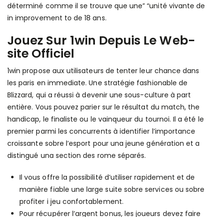
déterminé comme il se trouve que une” “unité vivante de
in improvement to de 18 ans.
Jouez Sur 1win Depuis Le Web-
site Officiel
1win propose aux utilisateurs de tenter leur chance dans
les paris en immediate. Une stratégie fashionable de
Blizzard, qui a réussi à devenir une sous-culture à part
entière. Vous pouvez parier sur le résultat du match, the
handicap, le finaliste ou le vainqueur du tournoi. Il a été le
premier parmi les concurrents à identifier l’importance
croissante sobre l’esport pour una jeune génération et a
distingué una section des rome séparés.
Il vous offre la possibilité d’utiliser rapidement et de
manière fiable une large suite sobre services ou sobre
profiter i jeu confortablement.
Pour récupérer l’argent bonus, les joueurs devez faire