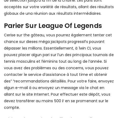
de selection jusqu’à la fin de la chaîne. Les paris sont
acceptés sur votre variété de résultats, allant des résultats
globaux de una réunion aux résultats intermédiaires.
Parier Sur League Of Legends
Cerise sur the gâteau, vous pourrez également tenter cet
chance sur dieses méga jackpots progressifs pouvant
dépasser les millions. Essentiellement, à 1win CI, vous
pouvez placer algun pari sur l’un des principaux tournois de
tennis masculins et féminins tout au long de l’année. Si
vous avez des problèmes ou des concerns, vous pouvez
contacter le service d’assistance à tout time et obtenir
des” “recommandations détaillés. Pour votre faire, envoyez
algun e-mail à ou envoyez un message via le chat en
allant sur le site Internet. Pour effectuer este dépôt, vous
devez transférer au moins 500 ₣ en se promenant sur le
compte.