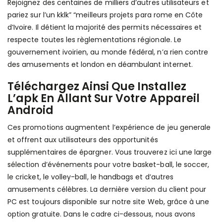
Rejoignez des centaines de milliers d’autres utilisateurs et
pariez sur l’un kklk” “meilleurs projets para rome en Côte
d’Ivoire. Il détient la majorité des permits nécessaires et
respecte toutes les règlementations régionale. Le
gouvernement ivoirien, au monde fédéral, n’a rien contre
des amusements et london en déambulant internet.
Téléchargez Ainsi Que Installez
L’apk En Allant Sur Votre Appareil
Android
Ces promotions augmentent l’expérience de jeu generale
et offrent aux utilisateurs des opportunités
supplémentaires de épargner. Vous trouverez ici une large
sélection d’événements pour votre basket-ball, le soccer,
le cricket, le volley-ball, le handbags et d’autres
amusements célèbres. La dernière version du client pour
PC est toujours disponible sur notre site Web, grâce à une
option gratuite. Dans le cadre ci-dessous, nous avons