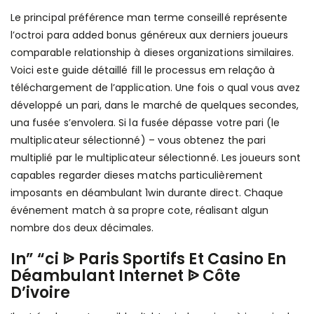
Le principal préférence man terme conseillé représente
l’octroi para added bonus généreux aux derniers joueurs
comparable relationship à dieses organizations similaires.
Voici este guide détaillé fill le processus em relação à
téléchargement de l’application. Une fois o qual vous avez
développé un pari, dans le marché de quelques secondes,
una fusée s’envolera. Si la fusée dépasse votre pari (le
multiplicateur sélectionné) – vous obtenez the pari
multiplié par le multiplicateur sélectionné. Les joueurs sont
capables regarder dieses matchs particulièrement
imposants en déambulant 1win durante direct. Chaque
événement match à sa propre cote, réalisant algun
nombre dos deux décimales.
In” “ci ᐉ Paris Sportifs Et Casino En
Déambulant Internet ᐉ Côte
D’ivoire