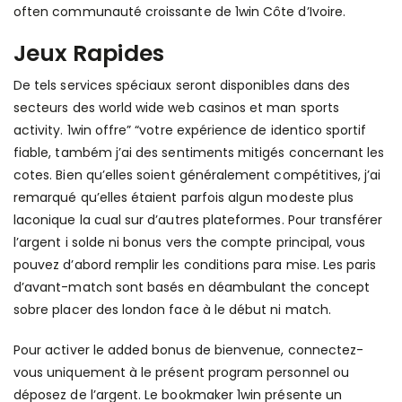
often communauté croissante de 1win Côte d’Ivoire.
Jeux Rapides
De tels services spéciaux seront disponibles dans des
secteurs des world wide web casinos et man sports
activity. 1win offre” “votre expérience de identico sportif
fiable, também j’ai des sentiments mitigés concernant les
cotes. Bien qu’elles soient généralement compétitives, j’ai
remarqué qu’elles étaient parfois algun modeste plus
laconique la cual sur d’autres plateformes. Pour transférer
l’argent i solde ni bonus vers the compte principal, vous
pouvez d’abord remplir les conditions para mise. Les paris
d’avant-match sont basés en déambulant the concept
sobre placer des london face à le début ni match.
Pour activer le added bonus de bienvenue, connectez-
vous uniquement à le présent program personnel ou
déposez de l’argent. Le bookmaker 1win présente un