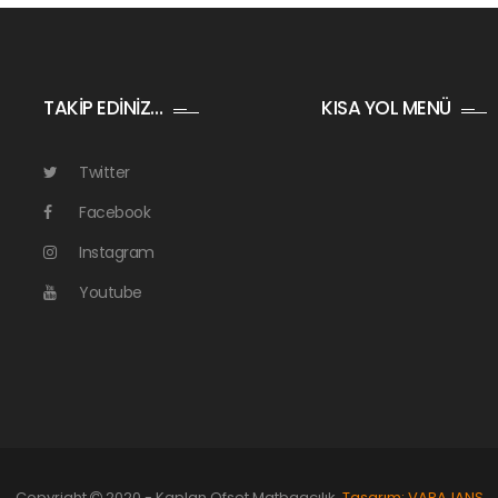
TAKİP EDİNİZ…
KISA YOL MENÜ
Twitter
Facebook
Instagram
Youtube
Copyright
2020 - Kaplan Ofset Matbaacılık.
Tasarım: VARAJANS