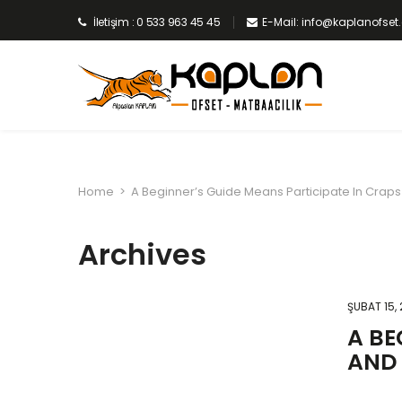
İletişim : 0 533 963 45 45
E-Mail: info@kaplanofse
Home
>
A Beginner’s Guide Means Participate In Craps
Archives
ŞUBAT 15,
A BE
AND 