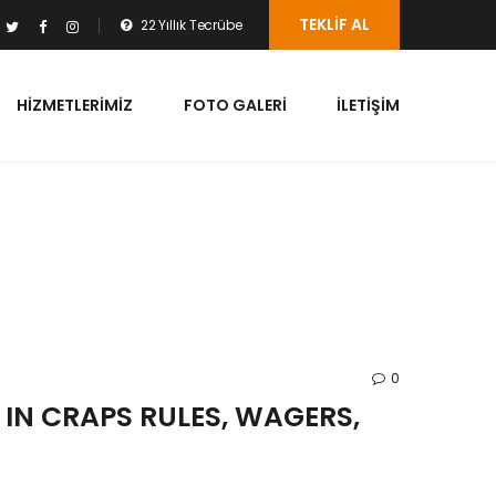
TEKLIF AL
22 Yıllık Tecrübe
HIZMETLERIMIZ
FOTO GALERI
İLETIŞIM
0
 IN CRAPS RULES, WAGERS,