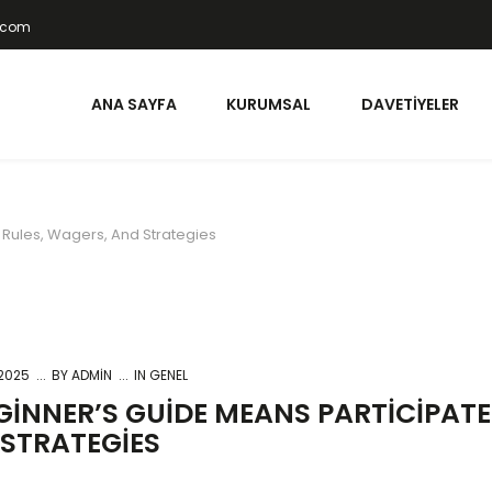
t.com
ANA SAYFA
KURUMSAL
DAVETIYELER
 Rules, Wagers, And Strategies
 2025
BY
ADMIN
IN GENEL
GINNER’S GUIDE MEANS PARTICIPATE
STRATEGIES