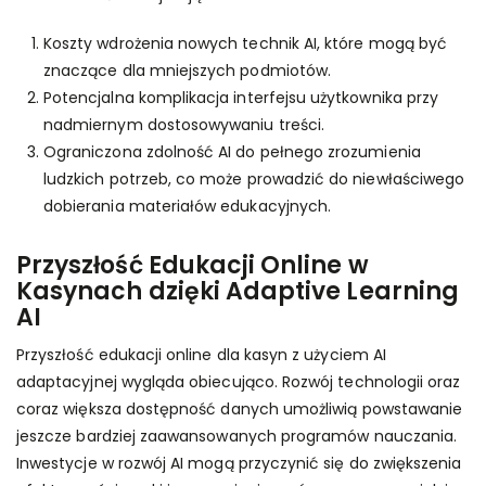
Koszty wdrożenia nowych technik AI, które mogą być
znaczące dla mniejszych podmiotów.
Potencjalna komplikacja interfejsu użytkownika przy
nadmiernym dostosowywaniu treści.
Ograniczona zdolność AI do pełnego zrozumienia
ludzkich potrzeb, co może prowadzić do niewłaściwego
dobierania materiałów edukacyjnych.
Przyszłość Edukacji Online w
Kasynach dzięki Adaptive Learning
AI
Przyszłość edukacji online dla kasyn z użyciem AI
adaptacyjnej wygląda obiecująco. Rozwój technologii oraz
coraz większa dostępność danych umożliwią powstawanie
jeszcze bardziej zaawansowanych programów nauczania.
Inwestycje w rozwój AI mogą przyczynić się do zwiększenia