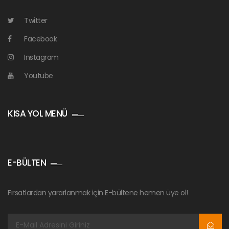
Twitter
Facebook
Instagram
Youtube
KISA YOL MENÜ
E-BÜLTEN
Fırsatlardan yararlanmak için E-bültene hemen üye ol!