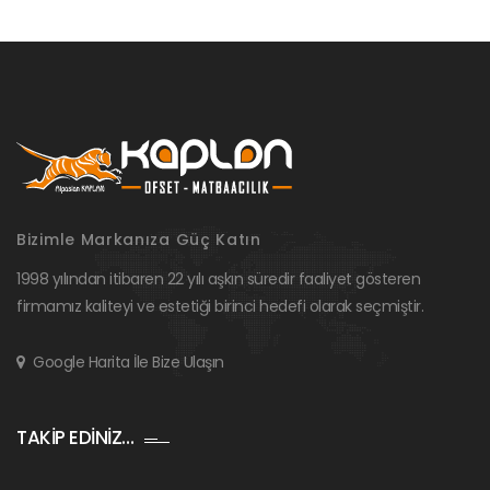
Bizimle Markanıza Güç Katın
1998 yılından itibaren 22 yılı aşkın süredir faaliyet gösteren
firmamız kaliteyi ve estetiği birinci hedefi olarak seçmiştir.
Google Harita İle Bize Ulaşın
TAKİP EDİNİZ…