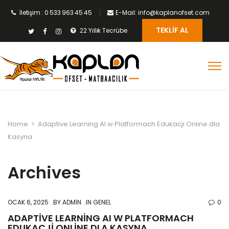
İletişim : 0 533 963 45 45
E-Mail: info@kaplanofset.com
TEKLIF AL
22 Yıllık Tecrübe
Home
>
Adaptive Learning AI w Platformach Edukacji Online dla
Kasyna
Archives
OCAK 6, 2025
BY
ADMIN
IN GENEL
0
ADAPTIVE LEARNING AI W PLATFORMACH
EDUKACJI ONLINE DLA KASYNA