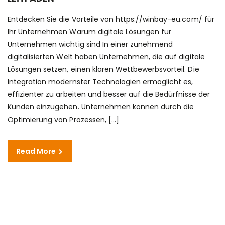
Entdecken Sie die Vorteile von https://winbay-eu.com/ für
Ihr Unternehmen Warum digitale Lösungen für
Unternehmen wichtig sind In einer zunehmend
digitalisierten Welt haben Unternehmen, die auf digitale
Lösungen setzen, einen klaren Wettbewerbsvorteil. Die
Integration modernster Technologien ermöglicht es,
effizienter zu arbeiten und besser auf die Bedürfnisse der
Kunden einzugehen. Unternehmen können durch die
Optimierung von Prozessen, […]
Read More