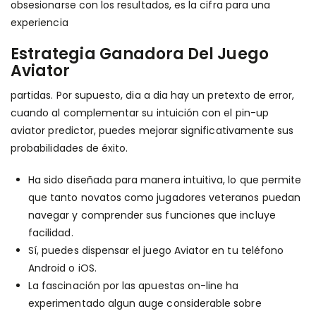
obsesionarse con los resultados, es la cifra para una
experiencia
Estrategia Ganadora Del Juego
Aviator
partidas. Por supuesto, dia a dia hay un pretexto de error,
cuando al complementar su intuición con el pin-up
aviator predictor, puedes mejorar significativamente sus
probabilidades de éxito.
Ha sido diseñada para manera intuitiva, lo que permite
que tanto novatos como jugadores veteranos puedan
navegar y comprender sus funciones que incluye
facilidad.
Sí, puedes dispensar el juego Aviator en tu teléfono
Android o iOS.
La fascinación por las apuestas on-line ha
experimentado algun auge considerable sobre