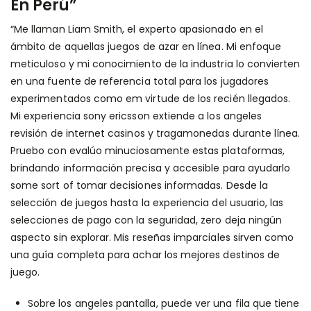
En Perú”
“Me llaman Liam Smith, el experto apasionado en el
ámbito de aquellas juegos de azar en línea. Mi enfoque
meticuloso y mi conocimiento de la industria lo convierten
en una fuente de referencia total para los jugadores
experimentados como em virtude de los recién llegados.
Mi experiencia sony ericsson extiende a los angeles
revisión de internet casinos y tragamonedas durante línea.
Pruebo con evalúo minuciosamente estas plataformas,
brindando información precisa y accesible para ayudarlo
some sort of tomar decisiones informadas. Desde la
selección de juegos hasta la experiencia del usuario, las
selecciones de pago con la seguridad, zero deja ningún
aspecto sin explorar. Mis reseñas imparciales sirven como
una guía completa para achar los mejores destinos de
juego.
Sobre los angeles pantalla, puede ver una fila que tiene