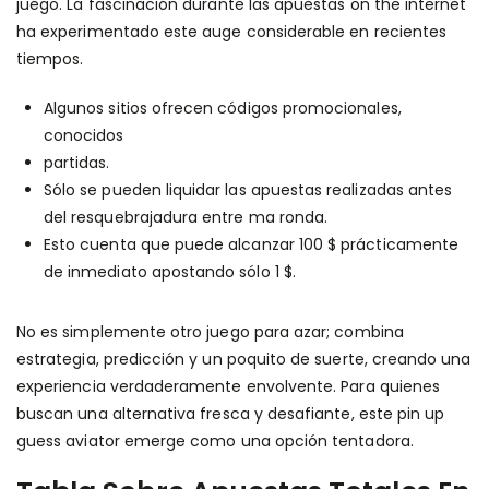
juego. La fascinación durante las apuestas on the internet
ha experimentado este auge considerable en recientes
tiempos.
Algunos sitios ofrecen códigos promocionales,
conocidos
partidas.
Sólo se pueden liquidar las apuestas realizadas antes
del resquebrajadura entre ma ronda.
Esto cuenta que puede alcanzar 100 $ prácticamente
de inmediato apostando sólo 1 $.
No es simplemente otro juego para azar; combina
estrategia, predicción y un poquito de suerte, creando una
experiencia verdaderamente envolvente. Para quienes
buscan una alternativa fresca y desafiante, este pin up
guess aviator emerge como una opción tentadora.