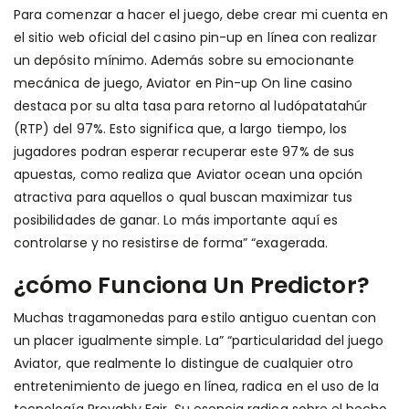
Para comenzar a hacer el juego, debe crear mi cuenta en
el sitio web oficial del casino pin-up en línea con realizar
un depósito mínimo. Además sobre su emocionante
mecánica de juego, Aviator en Pin-up On line casino
destaca por su alta tasa para retorno al ludópatatahúr
(RTP) del 97%. Esto significa que, a largo tiempo, los
jugadores podran esperar recuperar este 97% de sus
apuestas, como realiza que Aviator ocean una opción
atractiva para aquellos o qual buscan maximizar tus
posibilidades de ganar. Lo más importante aquí es
controlarse y no resistirse de forma” “exagerada.
¿cómo Funciona Un Predictor?
Muchas tragamonedas para estilo antiguo cuentan con
un placer igualmente simple. La” “particularidad del juego
Aviator, que realmente lo distingue de cualquier otro
entretenimiento de juego en línea, radica en el uso de la