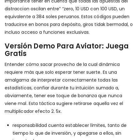
importante tener en cuenta que todas las apuestas del
distraccion oscilan entre” “zero, 10 USD con 100 USD, un
equivalente a 384 soles peruanos. Estos códigos pueden
traducirse en bonos para depósito, giros tidak bermodal, o
incluso acceso a funciones exclusivas.
Versión Demo Para Aviator: Juega
Gratis
Entender cómo sacar provecho de la cual dinámica
requiere más que solo esperar tener suerte. Es una
amalgama de interpretar correctamente todas las
estadísticas, confiar durante tu intuición sumado a,
obviamente, tener ese toque de bonanza que nunca
viene mal. Esta táctica sugiere retirarse aquella vez el
multiplicador efecto 2. 5x.
responsabilidad cuenta establecer límites, tanto de
tiempo lo que de inversión, y apegarse a ellos, sin