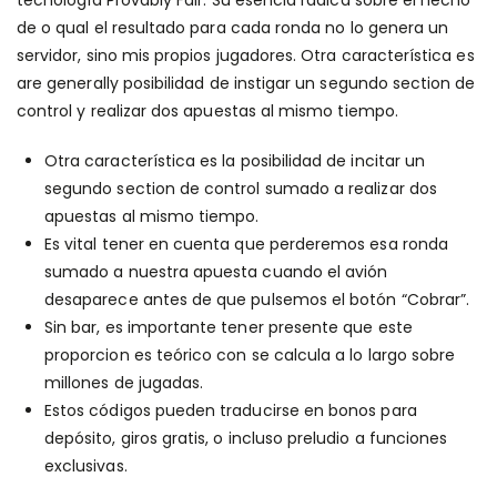
tecnología Provably Fair. Su esencia radica sobre el hecho
de o qual el resultado para cada ronda no lo genera un
servidor, sino mis propios jugadores. Otra característica es
are generally posibilidad de instigar un segundo section de
control y realizar dos apuestas al mismo tiempo.
Otra característica es la posibilidad de incitar un
segundo section de control sumado a realizar dos
apuestas al mismo tiempo.
Es vital tener en cuenta que perderemos esa ronda
sumado a nuestra apuesta cuando el avión
desaparece antes de que pulsemos el botón “Cobrar”.
Sin bar, es importante tener presente que este
proporcion es teórico con se calcula a lo largo sobre
millones de jugadas.
Estos códigos pueden traducirse en bonos para
depósito, giros gratis, o incluso preludio a funciones
exclusivas.