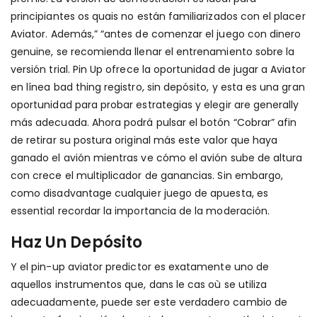
principiantes os quais no están familiarizados con el placer
Aviator. Además,” “antes de comenzar el juego con dinero
genuine, se recomienda llenar el entrenamiento sobre la
versión trial. Pin Up ofrece la oportunidad de jugar a Aviator
en línea bad thing registro, sin depósito, y esta es una gran
oportunidad para probar estrategias y elegir are generally
más adecuada. Ahora podrá pulsar el botón “Cobrar” afin
de retirar su postura original más este valor que haya
ganado el avión mientras ve cómo el avión sube de altura
con crece el multiplicador de ganancias. Sin embargo,
como disadvantage cualquier juego de apuesta, es
essential recordar la importancia de la moderación.
Haz Un Depósito
Y el pin-up aviator predictor es exatamente uno de
aquellos instrumentos que, dans le cas où se utiliza
adecuadamente, puede ser este verdadero cambio de