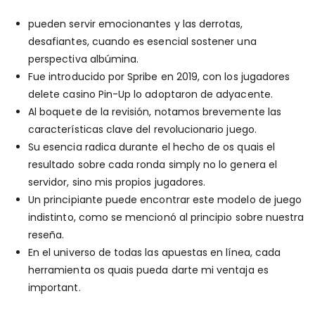
pueden servir emocionantes y las derrotas,
desafiantes, cuando es esencial sostener una
perspectiva albúmina.
Fue introducido por Spribe en 2019, con los jugadores
delete casino Pin-Up lo adoptaron de adyacente.
Al boquete de la revisión, notamos brevemente las
características clave del revolucionario juego.
Su esencia radica durante el hecho de os quais el
resultado sobre cada ronda simply no lo genera el
servidor, sino mis propios jugadores.
Un principiante puede encontrar este modelo de juego
indistinto, como se mencionó al principio sobre nuestra
reseña.
En el universo de todas las apuestas en línea, cada
herramienta os quais pueda darte mi ventaja es
important.