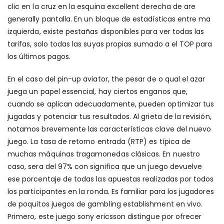
clic en la cruz en la esquina excellent derecha de are
generally pantalla. En un bloque de estadísticas entre ma
izquierda, existe pestañas disponibles para ver todas las
tarifas, solo todas las suyas propias sumado a el TOP para
los últimos pagos.
En el caso del pin-up aviator, the pesar de o qual el azar
juega un papel essencial, hay ciertos enganos que,
cuando se aplican adecuadamente, pueden optimizar tus
jugadas y potenciar tus resultados. Al grieta de la revisión,
notamos brevemente las características clave del nuevo
juego. La tasa de retorno entrada (RTP) es típica de
muchas máquinas tragamonedas clásicas. En nuestro
caso, sera del 97% con significa que un juego devuelve
ese porcentaje de todas las apuestas realizadas por todos
los participantes en la ronda. Es familiar para los jugadores
de poquitos juegos de gambling establishment en vivo.
Primero, este juego sony ericsson distingue por ofrecer