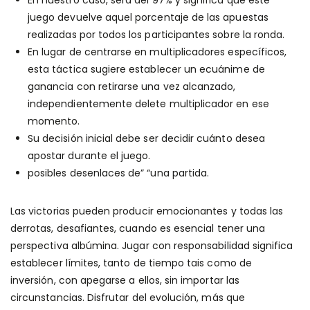
En nuestro caso, sera del 97% y significa que este
juego devuelve aquel porcentaje de las apuestas
realizadas por todos los participantes sobre la ronda.
En lugar de centrarse en multiplicadores específicos,
esta táctica sugiere establecer un ecuánime de
ganancia con retirarse una vez alcanzado,
independientemente delete multiplicador en ese
momento.
Su decisión inicial debe ser decidir cuánto desea
apostar durante el juego.
posibles desenlaces de” “una partida.
Las victorias pueden producir emocionantes y todas las
derrotas, desafiantes, cuando es esencial tener una
perspectiva albúmina. Jugar con responsabilidad significa
establecer límites, tanto de tiempo tais como de
inversión, con apegarse a ellos, sin importar las
circunstancias. Disfrutar del evolución, más que