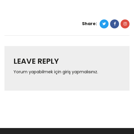
Share:
LEAVE REPLY
Yorum yapabilmek için
giriş yapmalısınız
.