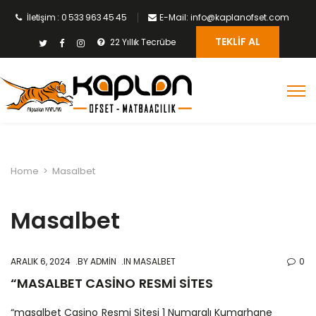
İletişim : 0 533 963 45 45
E-Mail: info@kaplanofset.com
TEKLIF AL
22 Yıllık Tecrübe
Home
>
Masalbet
Masalbet
ARALIK 6, 2024
BY
ADMIN
IN
MASALBET
0
“MASALBET CASINO RESMI SITES
“masalbet Casino Resmi Sitesi 1 Numaralı Kumarhane