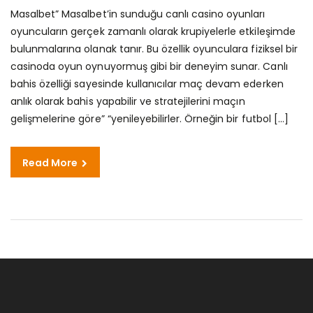
Masalbet” Masalbet’in sunduğu canlı casino oyunları
oyuncuların gerçek zamanlı olarak krupiyelerle etkileşimde
bulunmalarına olanak tanır. Bu özellik oyunculara fiziksel bir
casinoda oyun oynuyormuş gibi bir deneyim sunar. Canlı
bahis özelliği sayesinde kullanıcılar maç devam ederken
anlık olarak bahis yapabilir ve stratejilerini maçın
gelişmelerine göre” “yenileyebilirler. Örneğin bir futbol […]
Read More