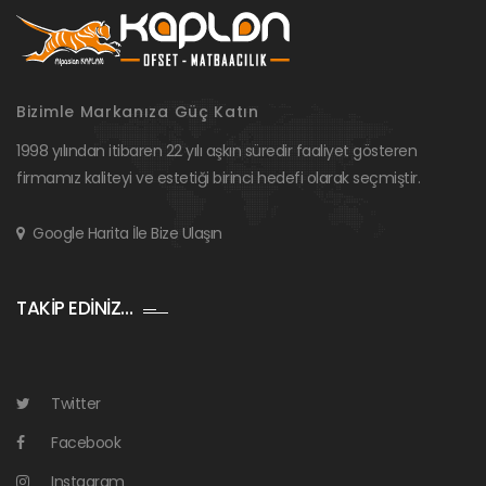
Bizimle Markanıza Güç Katın
1998 yılından itibaren 22 yılı aşkın süredir faaliyet gösteren
firmamız kaliteyi ve estetiği birinci hedefi olarak seçmiştir.
Google Harita İle Bize Ulaşın
TAKİP EDİNİZ…
Twitter
Facebook
Instagram