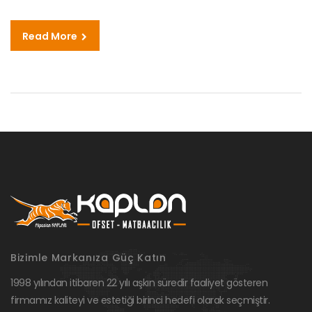
Read More
Bizimle Markanıza Güç Katın
1998 yılından itibaren 22 yılı aşkın süredir faaliyet gösteren
firmamız kaliteyi ve estetiği birinci hedefi olarak seçmiştir.