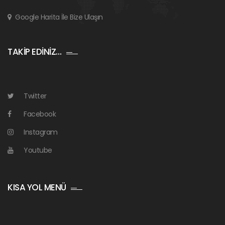
Google Harita İle Bize Ulaşın
TAKİP EDİNİZ…
Twitter
Facebook
Instagram
Youtube
KISA YOL MENÜ