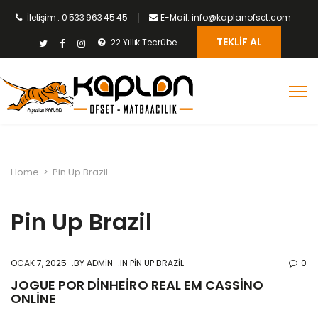
İletişim : 0 533 963 45 45
E-Mail: info@kaplanofset.com
TEKLIF AL
22 Yıllık Tecrübe
Home
>
Pin Up Brazil
Pin Up Brazil
OCAK 7, 2025
BY
ADMIN
IN
PIN UP BRAZIL
0
JOGUE POR DINHEIRO REAL EM CASSINO
ONLINE