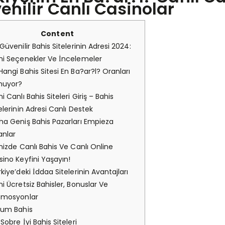
enilir Canlı Casinolar
Content
Güvenilir Bahis Sitelerinin Adresi 2024:
ni Seçenekler Ve İncelemeler
angi Bahis Sitesi En Ba?ar?l? Oranları
nuyor?
i Canlı Bahis Siteleri Giriş – Bahis
elerinin Adresi Canlı Destek
ha Geniş Bahis Pazarları Empieza
anlar
nizde Canlı Bahis Ve Canlı Online
sino Keyfini Yaşayın!
kiye’deki İddaa Sitelerinin Avantajları
i Ücretsiz Bahisler, Bonuslar Ve
omosyonlar
rum Bahis
Sobre İyi Bahis Siteleri