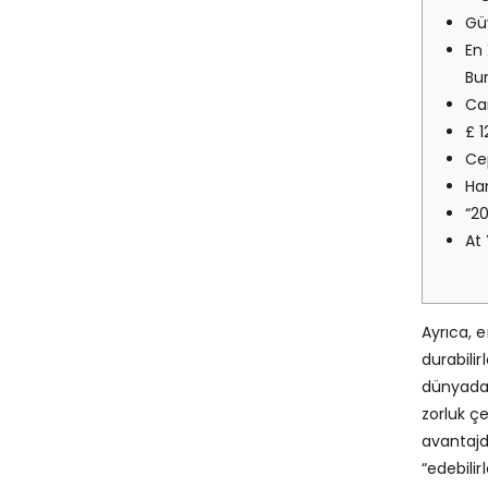
Güv
En 
Bu
Can
£ 1
Ce
Ha
“20
At 
Ayrıca, e
durabilir
dünyada 
zorluk ç
avantajd
“edebilir