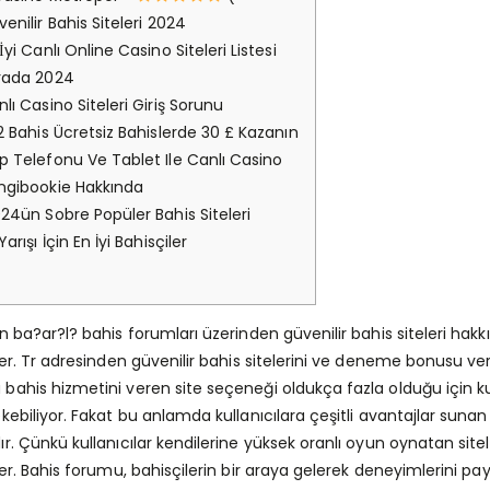
enilir Bahis Siteleri 2024
İyi Canlı Online Casino Siteleri Listesi
rada 2024
lı Casino Siteleri Giriş Sorunu
2 Bahis Ücretsiz Bahislerde 30 £ Kazanın
p Telefonu Ve Tablet Ile Canlı Casino
ngibookie Hakkında
24ün Sobre Popüler Bahis Siteleri
Yarışı İçin En İyi Bahisçiler
n ba?ar?l? bahis forumları üzerinden güvenilir bahis siteleri hakkı
ler. Tr adresinden güvenilir bahis sitelerini ve deneme bonusu ver
bahis hizmetini veren site seçeneği oldukça fazla olduğu için ku
ekebiliyor. Fakat bu anlamda kullanıcılara çeşitli avantajlar suna
ır. Çünkü kullanıcılar kendilerine yüksek oranlı oyun oynatan site
ler. Bahis forumu, bahisçilerin bir araya gelerek deneyimlerini payla