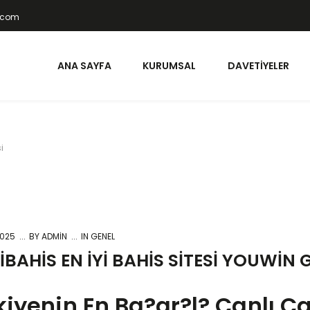
t.com
ANA SAYFA
KURUMSAL
DAVETIYELER
i
2025
BY
ADMIN
IN GENEL
IBAHIS EN İYI BAHIS SITESI YOUWIN 
kiyenin En Ba?ar?l? Canlı Cas