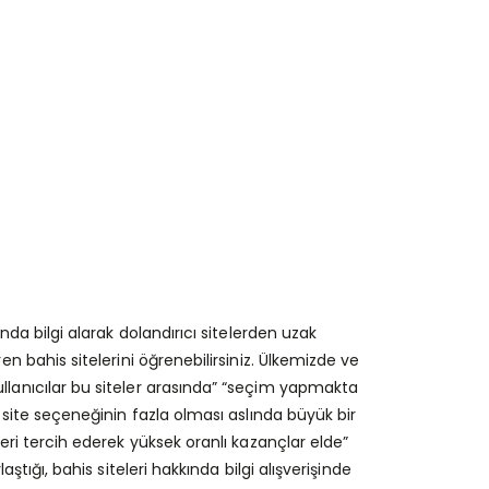
nda bilgi alarak dolandırıcı sitelerden uzak
en bahis sitelerini öğrenebilirsiniz. Ülkemizde ve
llanıcılar bu siteler arasında” “seçim yapmakta
n site seçeneğinin fazla olması aslında büyük bir
leri tercih ederek yüksek oranlı kazançlar elde”
ştığı, bahis siteleri hakkında bilgi alışverişinde