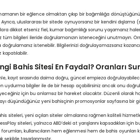
namanın bir eğlence olmaktan çıkıp bir bağımlılığa dönüştüğünü
 Ayrıca, uluslararası bir sitede oynuyorsanız bir kendini dışlama 
ara dikkat etseniz fiel, kumar bağımlılığı sorunu yaşamanız ha
z tüm bilgileri ileride doğrulamanızın isteneceğini unutmayın. Örneğ
a doğrulamanız istenebilir. Bilgilerinizi doğrulayamazsanız kazanc
 kapatılabilir.
gi Bahis Sitesi En Faydal? Oranları Su
le, kayıt sırasında daima doğru, güncel empieza doğrulayabileceğ
uydurma bilgiler ile de bir hesap açabilirsiniz ancak onu doğru
ceğiniz için bu anlamsız bir hareket olacaktır. Düzenli olarak h
yı düşündüğünüz yeni bahisçinin promosyonlar sayfasına bir gö
his siteleri, yeni açılan siteler olmalarına rağmen kaliteli hizmetl
essPlay siteleri, yalnızca ABD’deki at yarışlarını kapsadıkları için b
 forumları, kullanıcıların hem eğlenmesi hem de bahis oyunları 
k şekilde tasarlanmıştır.