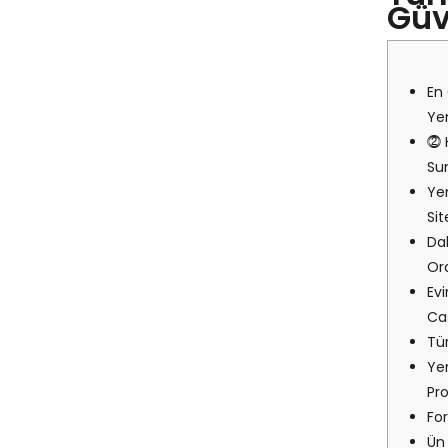
Güv
En 
Ye
⓶ H
Su
Yen
Sit
Da
Or
Evi
Ca
Tür
Yen
Pr
Fo
Ün 