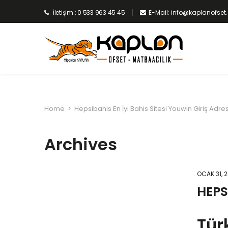
İletişim : 0 533 963 45 45
E-Mail: info@kaplanofse
Home
>
Hepsibahis En İyi Bahis Sitesi Youwin Giriş Adres
Archives
OCAK 31, 
HEPS
Tür