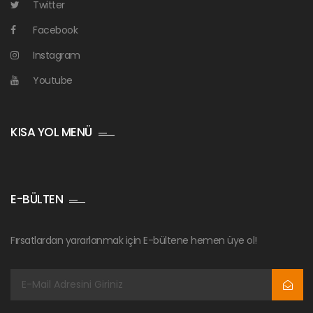
Twitter
Facebook
Instagram
Youtube
KISA YOL MENÜ
E-BÜLTEN
Fırsatlardan yararlanmak için E-bültene hemen üye ol!