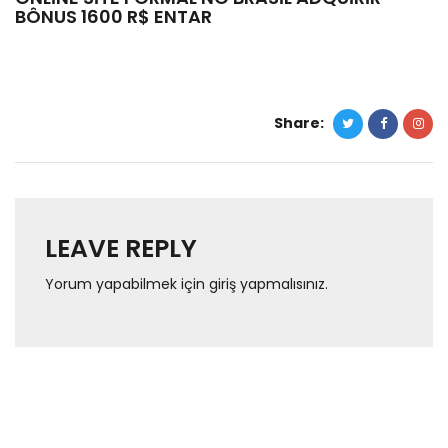
BÔNUS 1600 R$ ENTAR
Share:
LEAVE REPLY
Yorum yapabilmek için
giriş yapmalısınız
.