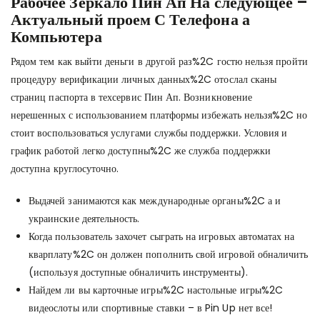
Рабочее Зеркало Пин Ап На следующее –
Актуальный проем С Телефона а
Компьютера
Рядом тем как выйти деньги в другой раз%2C гостю нельзя пройти
процедуру верификации личных данных%2C отослал сканы
страниц паспорта в техсервис Пин Ап. Возникновение
нерешенных с использованием платформы избежать нельзя%2C но
стоит воспользоваться услугами службы поддержки. Условия и
график работой легко доступны%2C же служба поддержки
доступна круглосуточно.
Выдачей занимаются как международные органы%2C а и
украинские деятельность.
Когда пользователь захочет сыграть на игровых автоматах на
кварплату%2C он должен пополнить свой игровой обналичить
(используя доступные обналичить инструменты).
Найдем ли вы карточные игры%2C настольные игры%2C
видеослоты или спортивные ставки – в Pin Up нет все!