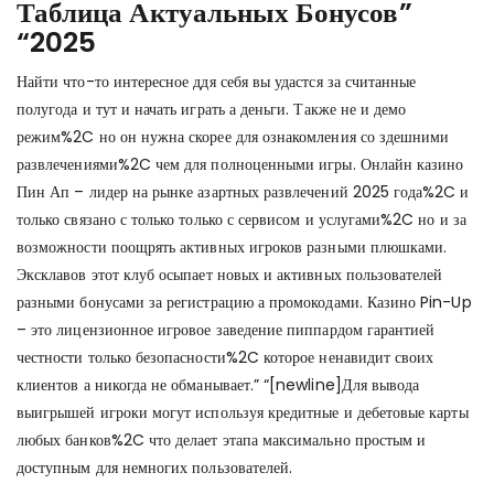
Таблица Актуальных Бонусов”
“2025
Найти что-то интересное ддя себя вы удастся за считанные
полугода и тут и начать играть а деньги. Также не и демо
режим%2C но он нужна скорее для ознакомления со здешними
развлечениями%2C чем для полноценными игры. Онлайн казино
Пин Ап – лидер на рынке азартных развлечений 2025 года%2C и
только связано с только только с сервисом и услугами%2C но и за
возможности поощрять активных игроков разными плюшками.
Эксклавов этот клуб осыпает новых и активных пользователей
разными бонусами за регистрацию а промокодами. Казино Pin-Up
– это лицензионное игровое заведение пиппардом гарантией
честности только безопасности%2C которое ненавидит своих
клиентов а никогда не обманывает.” “[newline]Для вывода
выигрышей игроки могут используя кредитные и дебетовые карты
любых банков%2C что делает этапа максимально простым и
доступным для немногих пользователей.