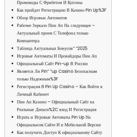
Промокоды С Фрибетом И Купоны
Как пройдет Регистрацию В Казино Pin Up%3F
Обзор Игровых Автоматов
Рабочее Зеркало Пин Ап На следующее –
Актуальный проем С Телефона только
Компьютера
Таблица Актуальных Бонусов” “2025
Игровые Автоматы И Провайдеры Пин Ап
Официальный Сайт Pin-up В России
Является Ли Pin” “up Casino Безопасным
только Надежным%3F
Регистрация В Pin Up Casino – Как Войти в
Личный Кабинет
Пин Ап Казино – Официальный Сайт на
Реальные Деньги%2C вход И Регистрация
Играть и Игровые Автоматы Pin Up На
Официальном Сайте И и Мобильной Версии
Как получить Доступ К официальному Сайту