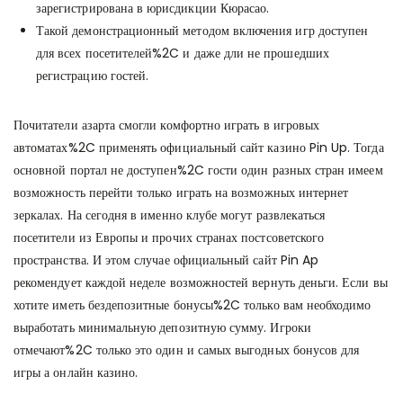
зарегистрирована в юрисдикции Кюрасао.
Такой демонстрационный методом включения игр доступен
для всех посетителей%2C и даже дли не прошедших
регистрацию гостей.
Почитатели азарта смогли комфортно играть в игровых
автоматах%2C применять официальный сайт казино Pin Up. Тогда
основной портал не доступен%2C гости один разных стран имеем
возможность перейти только играть на возможных интернет
зеркалах. На сегодня в именно клубе могут развлекаться
посетители из Европы и прочих странах постсоветского
пространства. И этом случае официальный сайт Pin Ap
рекомендует каждой неделе возможностей вернуть деньги. Если вы
хотите иметь бездепозитные бонусы%2C только вам необходимо
выработать минимальную депозитную сумму. Игроки
отмечают%2C только это один и самых выгодных бонусов для
игры а онлайн казино.