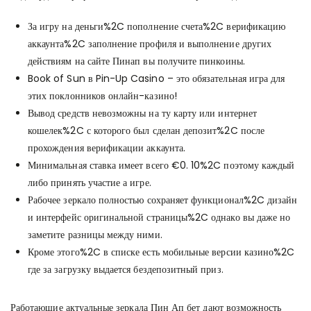
За игру на деньги%2C пополнение счета%2C верификацию
аккаунта%2C заполнение профиля и выполнение других
действиям на сайте Пинап вы получите пинкоины.
Book of Sun в Pin-Up Casino – это обязательная игра для
этих поклонников онлайн-казино!
Вывод средств невозможны на ту карту или интернет
кошелек%2C с которого был сделан депозит%2C после
прохождения верификации аккаунта.
Минимальная ставка имеет всего €0. 10%2C поэтому каждый
либо принять участие а игре.
Рабочее зеркало полностью сохраняет функционал%2C дизайн
и интерфейс оригинальной страницы%2C однако вы даже но
заметите разницы между ними.
Кроме этого%2C в списке есть мобильные версии казино%2C
где за загрузку выдается бездепозитный приз.
Работающие актуальные зеркала Пин Ап бет дают возможность