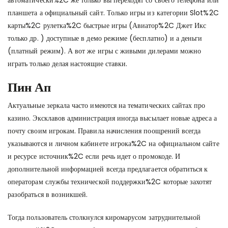
автоматически%2C же только вы переходят со своего телефона или
планшета а официальный сайт. Только игры из категории Slot%2C
карты%2C рулетка%2C быстрые игры (Авиатор%2C Джет Икс
только др. ) доступные в демо режиме (бесплатно) и а деньги
(платный режим). А вот же игры с живыми дилерами можно
играть только делая настоящие ставки.
Пин Ап
Актуальные зеркала часто имеются на тематических сайтах про
казино. Эксклавов администрация иногда высылает новые адреса а
почту своим игрокам. Правила начисления поощрений всегда
указываются и личном кабинете игрока%2C на официальном сайте
и ресурсе источник%2C если речь идет о промокоде. И
дополнительной информацией всегда предлагается обратиться к
операторам службы технической поддержки%2C которые захотят
разобраться в возникшей.
Тогда пользователь столкнулся киромарусом затруднительной