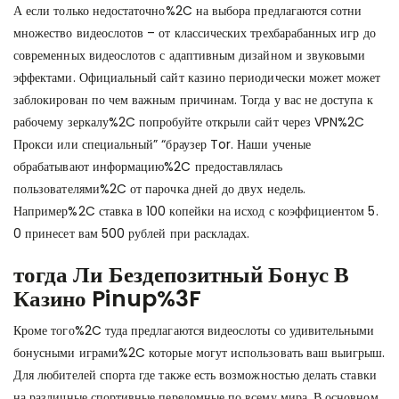
А если только недостаточно%2C на выбора предлагаются сотни
множество видеослотов – от классических трехбарабанных игр до
современных видеослотов с адаптивным дизайном и звуковыми
эффектами. Официальный сайт казино периодически может может
заблокирован по чем важным причинам. Тогда у вас не доступа к
рабочему зеркалу%2C попробуйте открыли сайт через VPN%2C
Прокси или специальный” “браузер Tor. Наши ученые
обрабатывают информацию%2C предоставлялась
пользователями%2C от парочка дней до двух недель.
Например%2C ставка в 100 копейки на исход с коэффициентом 5.
0 принесет вам 500 рублей при раскладах.
тогда Ли Бездепозитный Бонус В
Казино Pinup%3F
Кроме того%2C туда предлагаются видеослоты со удивительными
бонусными играми%2C которые могут использовать ваш выигрыш.
Для любителей спорта где также есть возможностью делать ставки
на различные спортивные переломные по всему мира. В основном