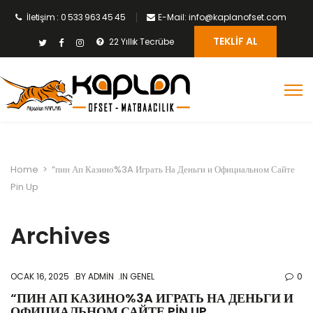
İletişim : 0 533 963 45 45
E-Mail: info@kaplanofset.com
TEKLIF AL
22 Yıllık Tecrübe
Home
>
“пин Ап Казино%3A Играть На Деньги и Официальном Сайте
Pin Up
Archives
OCAK 16, 2025
BY
ADMIN
IN GENEL
0
“ПИН АП КАЗИНО%3A ИГРАТЬ НА ДЕНЬГИ И
ОФИЦИАЛЬНОМ САЙТЕ PIN UP