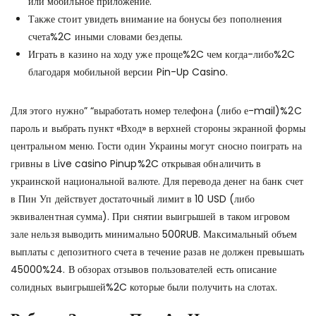
или мобильное приложение.
Также стоит увидеть внимание на бонусы без пополнения
счета%2C иными словами бездепы.
Играть в казино на ходу уже проще%2C чем когда-либо%2C
благодаря мобильной версии Pin-Up Casino.
Для этого нужно” “выработать номер телефона (либо е-mail)%2C
пароль и выбрать пункт «Вход» в верхней стороны экранной формы
центральном меню. Гости один Украины могут сносно поиграть на
гривны в Live casino Pinup%2C открывая обналичить в
украинской национальной валюте. Для перевода денег на банк счет
в Пин Уп действует достаточный лимит в 10 USD (либо
эквивалентная сумма). При снятии выигрышей в таком игровом
зале нельзя выводить минимально 500RUB. Максимальный объем
выплаты с депозитного счета в течение разав не должен превышать
45000%24. В обзорах отзывов пользователей есть описание
солидных выигрышей%2C которые были получить на слотах.