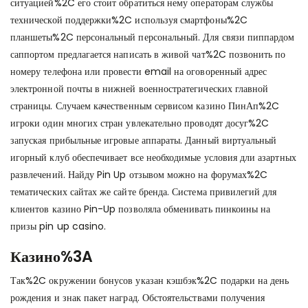
ситуацией%2C его стоит обратиться нему операторам службы
технической поддержки%2C используя смартфоны%2C
планшеты%2C персональный персональный. Для связи пиппардом
саппортом предлагается написать в живой чат%2C позвонить по
номеру телефона или провести email на оговоренный адрес
электронной почты в нижней военностратегических главной
страницы. Случаем качественным сервисом казино ПинАп%2C
игроки один многих стран увлекательно проводят досуг%2C
запуская прибыльные игровые аппараты. Данный виртуальный
игорный клуб обеспечивает все необходимые условия дли азартных
развлечений. Найду Pin Up отзывом можно на форумах%2C
тематических сайтах же сайте бренда. Система привилегий для
клиентов казино Pin-Up позволяла обменивать пинкоины на
призы
pin up casino
.
Казино%3A
Так%2C окружении бонусов указан кэшбэк%2C подарки на день
рождения и знак пакет наград. Обстоятельствами получения