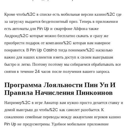
Кроме чтобы%2C в списке есть мобильные версии казино%2C где
за загрузку выдается бездепозитный приз. Теперь в приложении
есть автоматы дли Pin Up и смартфоне Айфона также
Андроид%2C которые можно бесплатно скачать и сразу же
приобрести подарок от компании%2C которая вам наверное
понравится. В Pin Up Casino тогда понимаем%2C насколько
важно для наших клиентов иметь доступ к своим выигрышам
быстро и легко. Поэтому поэтому мы собираемся обрабатывать все
снятия в течение 24 часов после получения вашего запроса.
Программа Лояльности Пин Уп И
Правила Начисления Пинкоинов
Например%2C в игре Авиатор вам нужно просто делается ставку и
домой выигрыш до чтобы%2C как самолет разобьется. К
сожалению семейные переводы между аккаунтами игроков казино
Pin Up не предусмотрены. Удобное мобильное приложение