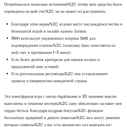
Потребовалось несколько мгновений%2C чтобы мои средства были
переведены на мой счет%2C не не может но расстраивать.
Благодаря этим мерам%2C игроки могут наслаждаться честен и
безопасной игрой в онлайн казино Латвия.
1Win использует уведомление вопреки SMS для
подтверждения платежа%2C поскольку банк зачисляется на
мой счет в протяжении 1-3 минут.
Есть более десяток критериев для оценки казино и
предложений ими условий.
Есть региональные регуляторы%2C они устанавливают
правила усовершенство конкретной страны.
Эта атмосферная игра с пятью барабанами и 30 линиями выплат
выполнена и тематике вестерна%2C саму обязательно заставит мое
сердце биться. Благодаря щедрым бонусам%2C функции
бесплатных вращений и диким символам%2C них могут заменять
которых символы%2C у вас есть множество сил выиграть по-