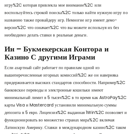
игру%2C которая привлекла мое внимание%2C или
воспользуйтесь строкой поиска%2C только найти нужную игру по
названию также провайдеру игр. Немногие игр имеют демо-
версии%2C что означает%2C что вы можете используя их без
необходимо делать ставки в реальные деньги.
Ин – Букмекерская Контора и
Казино С другими Играми
Если азартный сайт работает по правилам одной из
вышеперечисленные игорных комиссий%2C же он наверняка
придерживается высоких стандартов способности. Например%2C
банковские переводы и электронные кошельки имеют
минимальный лимит в 5 тысяч%2C в то время как AstroPay%2C
карты Visa и Mastercard установили минимальную суммы
депозита в 5 евро. Лицензия%2C выданная 1Win%2C позволяет и
функционировать во множество странах мира%2C включая
Латинскую Америку. Ставки в международном казино%2C таком