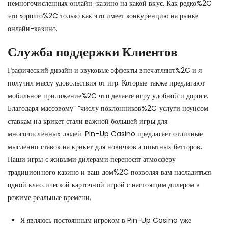
немногочисленных онлайн-казино на какой вкус. Как редко%2C
это хорошо%2C только как это имеет конкуренцию на рынке
онлайн-казино.
Служба поддержки Клиентов
Графический дизайн и звуковые эффекты впечатляют%2C и я
получил массу удовольствия от игр. Которые также предлагают
мобильное приложение%2C что делаете игру удобной и дороге.
Благодаря массовому” “числу поклонников%2C услуги ноунсом
ставкам на крикет стали важной большей игры для
многочисленных людей. Pin-Up Casino предлагает отличные
мысленно ставок на крикет для новичков а опытных бетторов.
Наши игры с живыми дилерами переносят атмосферу
традиционного казино и ваш дом%2C позволяя вам насладиться
одной классической карточной игрой с настоящим дилером в
режиме реальные времени.
Я являюсь постоянным игроком в Pin-Up Casino уже