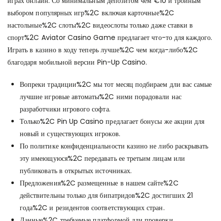
играх онлайн. Со минимальным депозитом чем €10 и тройным
выбором популярных игр%2C включая карточные%2C
настольные%2C слоты%2C видеослоты только даже ставки в
спорт%2C Aviator Casino Game предлагает что-то для каждого.
Играть в казино в ходу теперь лучше%2C чем когда-либо%2C
благодаря мобильной версии Pin-Up Casino.
Вопреки традиции%2C мы тот месяц подбираем дли вас самые
лучшие игровые автоматы%2C ними порадовали нас
разработчики игрового софта.
Только%2C Pin Up Casino предлагает бонусы же акции для
новый и существующих игроков.
По политике конфиденциальности казино не либо раскрывать
эту имеющуюся%2C передавать ее третьим лицам или
публиковать в открытых источниках.
Предложения%2C размещенные в нашем сайте%2C
действительны только для бипатридов%2C достигших 21
года%2C и резидентов соответствующих стран.
Данные%2C требуемые платформой дли проверки