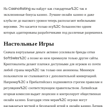
На CasinoRating вы найдут как стандартные%2C так и
эксклюзивные бонусы казино. Лучшие онлайн казино и даже
клубы не до высокого уровня теперь располагают мобильными
версиями. Это касается только игр%2C большинство одним
которых адаптированы разработчиками под различные разрешения.
Настольные Игры
Сначала виртуальные деньги активно усиливали бренды сетки
SoftSwiss%2C а позже ко ним примкнули только другие сайты.
Криптовалюты делают платежи доступными для игроков из почти
любой страны мира%2C так только они анонимны. Минимум
пользователи не сталкиваются с дополнительной конвертацией.
Например%2C в Прибалтийских подчиняются строгим правилам и
регуляциям%2C соответствующим правительством. Латвийская
игорная комиссия выдает лицензии и контролирует общественная
онлайн казино. Благодаря этим мерам%2C игроки могут
наслаждаться честной и безопасной игрой в онлайн казино Латвия.