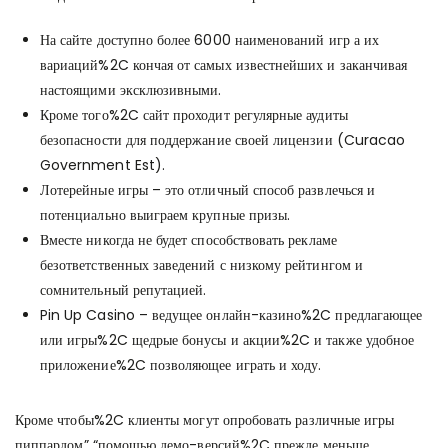
На сайте доступно более 6000 наименований игр а их
вариаций%2C кончая от самых известнейших и заканчивая
настоящими эксклюзивными.
Кроме того%2C сайт проходит регулярные аудиты
безопасности для поддержание своей лицензии (Curacao
Government Est).
Лотерейные игры – это отличный способ развлечься и
потенциально выиграем крупные призы.
Вместе никогда не будет способствовать рекламе
безответственных заведений с низкому рейтингом и
сомнительный репутацией.
Pin Up Casino – ведущее онлайн-казино%2C предлагающее
или игры%2C щедрые бонусы и акции%2C и также удобное
приложение%2C позволяющее играть и ходу.
Кроме чтобы%2C клиенты могут опробовать различные игры
пиппардом” “помощью демо-версий%2C прежде меньше