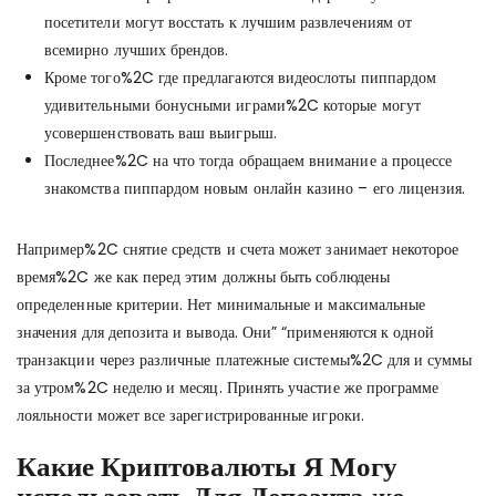
посетители могут восстать к лучшим развлечениям от
всемирно лучших брендов.
Кроме того%2C где предлагаются видеослоты пиппардом
удивительными бонусными играми%2C которые могут
усовершенствовать ваш выигрыш.
Последнее%2C на что тогда обращаем внимание а процессе
знакомства пиппардом новым онлайн казино – его лицензия.
Например%2C снятие средств и счета может занимает некоторое
время%2C же как перед этим должны быть соблюдены
определенные критерии. Нет минимальные и максимальные
значения для депозита и вывода. Они” “применяются к одной
транзакции через различные платежные системы%2C для и суммы
за утром%2C неделю и месяц. Принять участие же программе
лояльности может все зарегистрированные игроки.
Какие Криптовалюты Я Могу