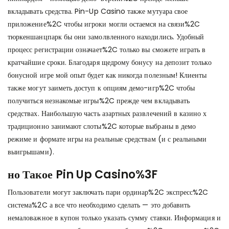
вкладывать средства. Pin-Up Casino также мутуара свое
приложение%2C чтобы игроки могли остаемся на связи%2C
тюркеншанцпарк бы они замолвленного находились. Удобный
процесс регистрации означает%2C только вы сможете играть в
кратчайшие сроки. Благодаря щедрому бонусу на депозит только
бонусной игре мой опыт будет как никогда полезным! Клиенты
также могут заиметь доступ к опциям демо-игр%2C чтобы
получиться незнакомые игры%2C прежде чем вкладывать
средствах. Наибольшую часть азартных развлечений в казино х
традиционно занимают слоты%2C которые выбраны в демо
режиме и формате игры на реальные средствам (и с реальными
выигрышами).
но Такое Pin Up Casino%3F
Пользователи могут заключать пари ординар%2C экспресс%2C
система%2C а все что необходимо сделать — это добавить
немаловажное в купон только указать сумму ставки. Информация и