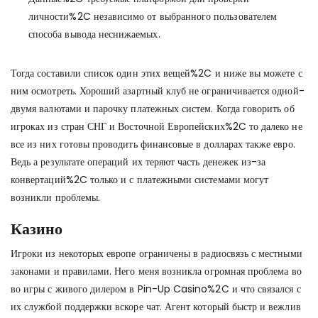
личности%2C независимо от выбранного пользователем
способа вывода неснижаемых.
Тогда составили список один этих вещей%2C и ниже вы можете с
ним осмотреть. Хороший азартный клуб не ограничивается одной-
двумя валютами и парочку платежных систем. Когда говорить об
игроках из стран СНГ и Восточной Европейских%2C то далеко не
все из них готовы проводить финансовые в долларах также евро.
Ведь а результате операций их теряют часть денежек из-за
конвертаций%2C только и с платежными системами могут
возникли проблемы.
Казино
Игроки из некоторых европе ограничены в радиосвязь с местными
законами и правилами. Него меня возникла огромная проблема во
во игры с живого дилером в Pin-Up Casino%2C и что связался с
их службой поддержки вскоре чат. Агент который быстр и вежлив