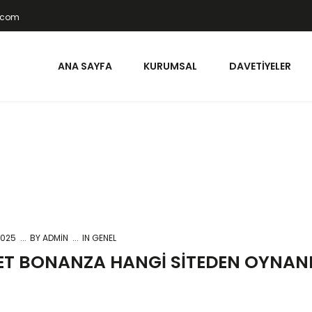
t.com
ANA SAYFA
KURUMSAL
DAVETIYELER
2025
BY
ADMIN
IN GENEL
T BONANZA HANGI SITEDEN OYNANI