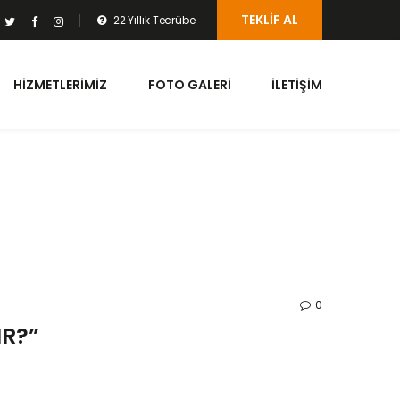
TEKLIF AL
22 Yıllık Tecrübe
HIZMETLERIMIZ
FOTO GALERI
İLETIŞIM
0
R?”