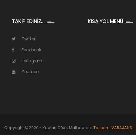
TAKİP EDİNİZ…
KISA YOL MENÜ
Twitter
Facebook
Instagram
Youtube
Copyright
2020 - Kaplan Ofset Matbaacılık.
Tasarım: VARAJANS