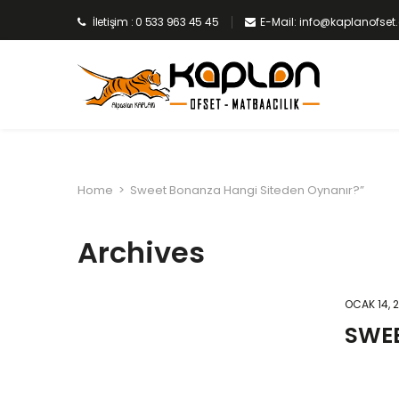
İletişim : 0 533 963 45 45
E-Mail: info@kaplanofse
Home
>
Sweet Bonanza Hangi Siteden Oynanır?”
Archives
OCAK 14, 
SWEE