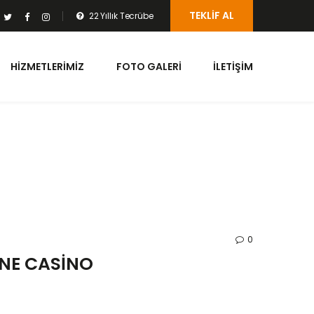
TEKLIF AL
22 Yıllık Tecrübe
HIZMETLERIMIZ
FOTO GALERI
İLETIŞIM
0
LINE CASINO