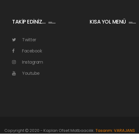
TAKİP EDİNİZ…
KISA YOL MENÜ
Twitter
Facebook
Instagram
Youtube
Copyright
2020 - Kaplan Ofset Matbaacılık.
Tasarım: VARAJANS