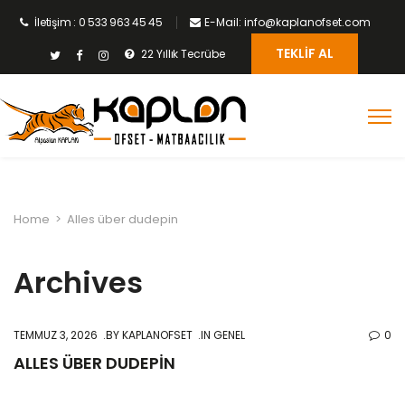
İletişim : 0 533 963 45 45
E-Mail: info@kaplanofset.com
TEKLIF AL
22 Yıllık Tecrübe
Home
>
Alles über dudepin
Archives
TEMMUZ 3, 2026
BY
KAPLANOFSET
IN GENEL
0
ALLES ÜBER DUDEPIN