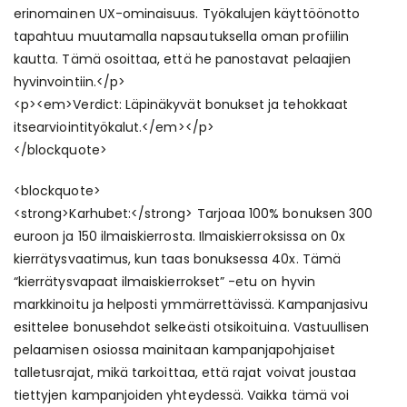
erinomainen UX-ominaisuus. Työkalujen käyttöönotto
tapahtuu muutamalla napsautuksella oman profiilin
kautta. Tämä osoittaa, että he panostavat pelaajien
hyvinvointiin.</p>
<p><em>Verdict: Läpinäkyvät bonukset ja tehokkaat
itsearviointityökalut.</em></p>
</blockquote>
<blockquote>
<strong>Karhubet:</strong> Tarjoaa 100% bonuksen 300
euroon ja 150 ilmaiskierrosta. Ilmaiskierroksissa on 0x
kierrätysvaatimus, kun taas bonuksessa 40x. Tämä
“kierrätysvapaat ilmaiskierrokset” -etu on hyvin
markkinoitu ja helposti ymmärrettävissä. Kampanjasivu
esittelee bonusehdot selkeästi otsikoituina. Vastuullisen
pelaamisen osiossa mainitaan kampanjapohjaiset
talletusrajat, mikä tarkoittaa, että rajat voivat joustaa
tiettyjen kampanjoiden yhteydessä. Vaikka tämä voi