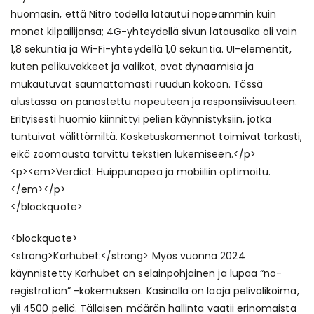
huomasin, että Nitro todella latautui nopeammin kuin
monet kilpailijansa; 4G-yhteydellä sivun latausaika oli vain
1,8 sekuntia ja Wi-Fi-yhteydellä 1,0 sekuntia. UI-elementit,
kuten pelikuvakkeet ja valikot, ovat dynaamisia ja
mukautuvat saumattomasti ruudun kokoon. Tässä
alustassa on panostettu nopeuteen ja responsiivisuuteen.
Erityisesti huomio kiinnittyi pelien käynnistyksiin, jotka
tuntuivat välittömiltä. Kosketuskomennot toimivat tarkasti,
eikä zoomausta tarvittu tekstien lukemiseen.</p>
<p><em>Verdict: Huippunopea ja mobiiliin optimoitu.
</em></p>
</blockquote>
<blockquote>
<strong>Karhubet:</strong> Myös vuonna 2024
käynnistetty Karhubet on selainpohjainen ja lupaa “no-
registration” -kokemuksen. Kasinolla on laaja pelivalikoima,
yli 4500 peliä. Tällaisen määrän hallinta vaatii erinomaista