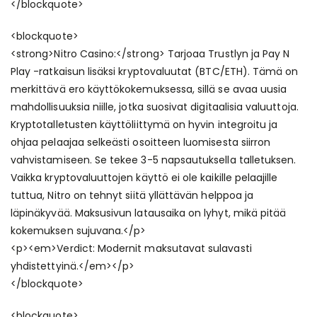
</blockquote>
<blockquote>
<strong>Nitro Casino:</strong> Tarjoaa Trustlyn ja Pay N
Play -ratkaisun lisäksi kryptovaluutat (BTC/ETH). Tämä on
merkittävä ero käyttökokemuksessa, sillä se avaa uusia
mahdollisuuksia niille, jotka suosivat digitaalisia valuuttoja.
Kryptotalletusten käyttöliittymä on hyvin integroitu ja
ohjaa pelaajaa selkeästi osoitteen luomisesta siirron
vahvistamiseen. Se tekee 3-5 napsautuksella talletuksen.
Vaikka kryptovaluuttojen käyttö ei ole kaikille pelaajille
tuttua, Nitro on tehnyt siitä yllättävän helppoa ja
läpinäkyvää. Maksusivun latausaika on lyhyt, mikä pitää
kokemuksen sujuvana.</p>
<p><em>Verdict: Modernit maksutavat sulavasti
yhdistettyinä.</em></p>
</blockquote>
<blockquote>