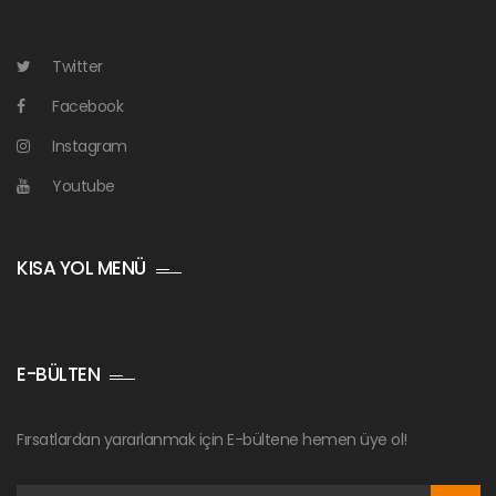
Twitter
Facebook
Instagram
Youtube
KISA YOL MENÜ
E-BÜLTEN
Fırsatlardan yararlanmak için E-bültene hemen üye ol!