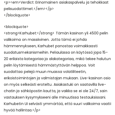
<p><em>Verdict: Erinomainen asiakaspalvelu ja tehokkaat
pelisuodattimet.</em></p>
</blockquote>
<blockquote>
<strong>Karhubet:</strong> Tämän kasinon yli 4500 pelin
valikoima on massiivinen. Jotta tämä ei johda
hämmennykseen, Karhubet panostaa voimakkaasti
suodatusmekanismeihin. Peliaulassa on käytössä jopa 15–
20 erilaista kategoriaa ja alakategoriaa, mikä tekee halutun
pelin löytämisestä hämmästyttävän helppoa. Voit
suodattaa pelejä muun muassa volatiliteetin,
erikoistoimintojen ja valmistajan mukaan. Live-kasinon osio
on myös selkeästi eroteltu. Asiakastuki on saatavilla live-
chatin ja sähköpostin kautta, ja vaikka se ei ole 24/7, sain
vastauksen kysymykseeni alle minuutissa testauksissani.
Karhubetin UI selvästi ymmärtää, että suuri valikoima vaatii
hyvää hallintaa.</p>