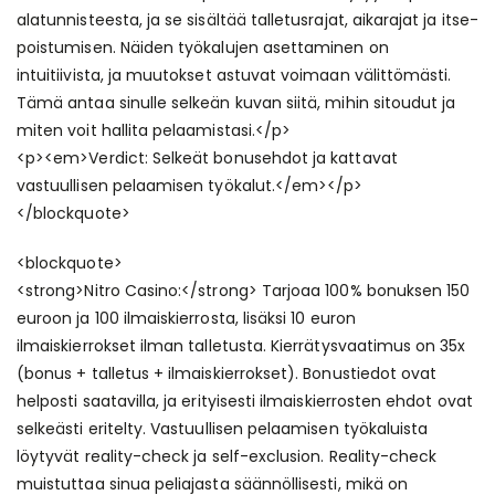
alatunnisteesta, ja se sisältää talletusrajat, aikarajat ja itse-
poistumisen. Näiden työkalujen asettaminen on
intuitiivista, ja muutokset astuvat voimaan välittömästi.
Tämä antaa sinulle selkeän kuvan siitä, mihin sitoudut ja
miten voit hallita pelaamistasi.</p>
<p><em>Verdict: Selkeät bonusehdot ja kattavat
vastuullisen pelaamisen työkalut.</em></p>
</blockquote>
<blockquote>
<strong>Nitro Casino:</strong> Tarjoaa 100% bonuksen 150
euroon ja 100 ilmaiskierrosta, lisäksi 10 euron
ilmaiskierrokset ilman talletusta. Kierrätysvaatimus on 35x
(bonus + talletus + ilmaiskierrokset). Bonustiedot ovat
helposti saatavilla, ja erityisesti ilmaiskierrosten ehdot ovat
selkeästi eritelty. Vastuullisen pelaamisen työkaluista
löytyvät reality-check ja self-exclusion. Reality-check
muistuttaa sinua peliajasta säännöllisesti, mikä on