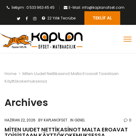
İletişim : 0 533 963 45 45
E-Mail: info@kaplanofset.com
TEKLIF AL
22 Yıllık Tecrübe
Home
>
Miten Uudet Nettikasinot Malta Eroavat Toisistaan
Käyttökokemuksessa
Archives
HAZIRAN 22, 2026
BY
KAPLANOFSET
IN GENEL
0
MITEN UUDET NETTIKASINOT MALTA EROAVAT
TOISISTAAN KÄYTTÖKOKEMUKSESSA