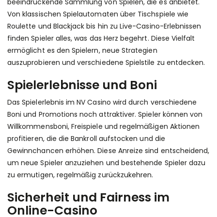
beeindruckende Sammlung von Spielen, die es anbietet.
Von klassischen Spielautomaten über Tischspiele wie
Roulette und Blackjack bis hin zu Live-Casino-Erlebnissen
finden Spieler alles, was das Herz begehrt. Diese Vielfalt
ermöglicht es den Spielern, neue Strategien
auszuprobieren und verschiedene Spielstile zu entdecken.
Spielerlebnisse und Boni
Das Spielerlebnis im NV Casino wird durch verschiedene
Boni und Promotions noch attraktiver. Spieler können von
Willkommensboni, Freispiele und regelmäßigen Aktionen
profitieren, die die Bankroll aufstocken und die
Gewinnchancen erhöhen. Diese Anreize sind entscheidend,
um neue Spieler anzuziehen und bestehende Spieler dazu
zu ermutigen, regelmäßig zurückzukehren.
Sicherheit und Fairness im
Online-Casino