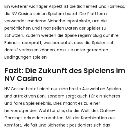
Ein weiterer wichtiger Aspekt ist die Sicherheit und Fairness,
die NV Casino seinen Spielern bietet. Die Plattform
verwendet moderne Sicherheitsprotokolle, um die
persönlichen und finanziellen Daten der Spieler zu
schützen. Zudem werden die Spiele regelmäßig auf ihre
Fairness überprüft, was bedeutet, dass die Spieler sich
darauf verlassen können, dass sie unter gerechten
Bedingungen spielen.
Fazit: Die Zukunft des Spielens im
NV Casino
NV Casino bietet nicht nur eine breite Auswahl an Spielen
und attraktiven Boni, sondern sorgt auch für ein sicheres
und faires Spielerlebnis. Dies macht es zu einer
hervorragenden Wahl für alle, die die Welt des Online-
Gamings erkunden möchten. Mit der Kombination aus
Komfort, Vielfalt und Sicherheit positioniert sich das